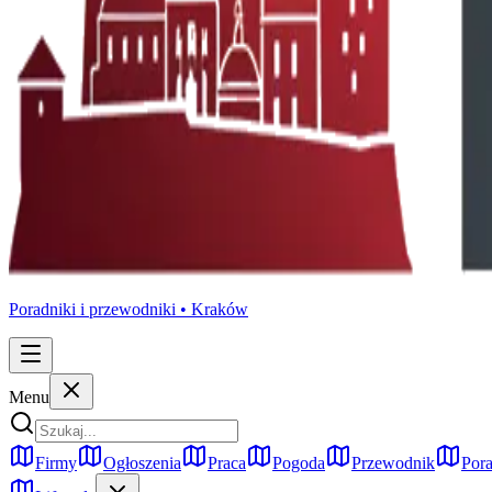
Poradniki i przewodniki •
Kraków
Menu
Firmy
Ogłoszenia
Praca
Pogoda
Przewodnik
Pora