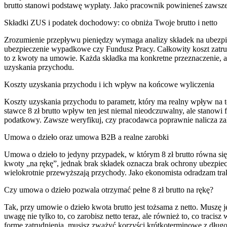
brutto stanowi podstawę wypłaty. Jako pracownik powinieneś zawsze pr
Składki ZUS i podatek dochodowy: co obniża Twoje brutto i netto
Zrozumienie przepływu pieniędzy wymaga analizy składek na ubezpie
ubezpieczenie wypadkowe czy Fundusz Pracy. Całkowity koszt zatrudni
to z kwoty na umowie. Każda składka ma konkretne przeznaczenie, a 
uzyskania przychodu.
Koszty uzyskania przychodu i ich wpływ na końcowe wyliczenia
Koszty uzyskania przychodu to parametr, który ma realny wpływ na to
stawce 8 zł brutto wpływ ten jest niemal nieodczuwalny, ale stanow
podatkowy. Zawsze weryfikuj, czy pracodawca poprawnie nalicza za
Umowa o dzieło oraz umowa B2B a realne zarobki
Umowa o dzieło to jedyny przypadek, w którym 8 zł brutto równa się 
kwoty „na rękę”, jednak brak składek oznacza brak ochrony ubezpiec
wielokrotnie przewyższają przychody. Jako ekonomista odradzam tra
Czy umowa o dzieło pozwala otrzymać pełne 8 zł brutto na rękę?
Tak, przy umowie o dzieło kwota brutto jest tożsama z netto. Muszę 
uwagę nie tylko to, co zarobisz netto teraz, ale również to, co trac
formę zatrudnienia, musisz zważyć korzyści krótkoterminowe z długo