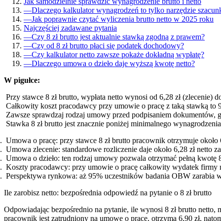
Jak samodzielnie sprawdzić wynagrodzenie brutto i netto
—
Dlaczego kalkulator wynagrodzeń to tylko narzędzie szacu
—
Jak poprawnie czytać wyliczenia brutto netto w 2025 roku
Najczęściej zadawane pytania
—
Czy 8 zł brutto jest aktualnie stawką zgodną z prawem?
—
Czy od 8 zł brutto płaci się podatek dochodowy?
—
Czy kalkulator netto zawsze pokaże dokładną wypłatę?
—
Dlaczego umowa o dzieło daje wyższą kwotę netto?
W pigułce:
Przy stawce 8 zł brutto, wypłata netto wynosi od 6,28 zł (zlecenie) do
Całkowity koszt pracodawcy przy umowie o pracę z taką stawką to 9
Zawsze sprawdzaj rodzaj umowy przed podpisaniem dokumentów, g
Stawka 8 zł brutto jest znacznie poniżej minimalnego wynagrodzen
Umowa o pracę: przy stawce 8 zł brutto pracownik otrzymuje około 6
Umowa zlecenie: standardowe rozliczenie daje około 6,28 zł netto z
Umowa o dzieło: ten rodzaj umowy pozwala otrzymać pełną kwotę 8,
Koszty pracodawcy: przy umowie o pracę całkowity wydatek firmy n
Perspektywa rynkowa: aż 95% uczestników badania OBW zarabia więcej
Ile zarobisz netto: bezpośrednia odpowiedź na pytanie o 8 zł brutto
Odpowiadając bezpośrednio na pytanie, ile wynosi 8 zł brutto netto, 
pracownik jest zatrudniony na umowę o pracę, otrzyma 6,90 zł, nato