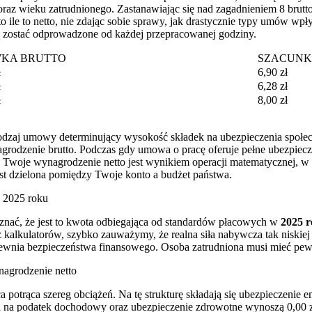
raz wieku zatrudnionego. Zastanawiając się nad zagadnieniem 8 brutto
ile to netto, nie zdając sobie sprawy, jak drastycznie typy umów wpł
szą zostać odprowadzone od każdej przepracowanej godziny.
WKA BRUTTO
SZACUNK
ł
6,90 zł
ł
6,28 zł
ł
8,00 zł
rodzaj umowy determinujący wysokość składek na ubezpieczenia społe
grodzenie brutto. Podczas gdy umowa o pracę oferuje pełne ubezpiecze
Twoje wynagrodzenie netto jest wynikiem operacji matematycznej, w k
st dzielona pomiędzy Twoje konto a budżet państwa.
w 2025 roku
yznać, że jest to kwota odbiegająca od standardów płacowych w
2025 
 kalkulatorów, szybko zauważymy, że realna siła nabywcza tak niskiej
 zapewnia bezpieczeństwa finansowego. Osoba zatrudniona musi mieć pewn
agrodzenie netto
 potrąca szereg obciążeń. Na tę strukturę składają się ubezpieczenie e
ka na podatek dochodowy oraz ubezpieczenie zdrowotne wynoszą 0,00 