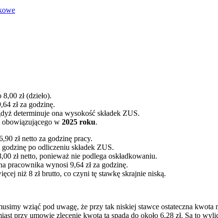
nkowe
 8,00 zł (dzieło).
,64 zł za godzinę.
dyż determinuje ona wysokość składek ZUS.
ia obowiązującego w
2025 roku
.
,90 zł netto za godzinę pracy.
a godzinę po odliczeniu składek ZUS.
00 zł netto, ponieważ nie podlega oskładkowaniu.
a pracownika wynosi 9,64 zł za godzinę.
 niż 8 zł brutto, co czyni tę stawkę skrajnie niską.
musimy wziąć pod uwagę, że przy tak niskiej stawce ostateczna kwota n
miast przy umowie zlecenie kwota ta spada do około 6,28 zł. Są to wy