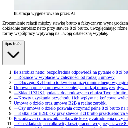
Ilustracja wygenerowana przez AI
Zrozumienie relacji między stawką brutto a faktycznym wynagrodzenie
dokładnie zarobisz netto przy stawce 8 zł brutto, uwzględniając ró
formy współpracy wpływają na Twoją ostateczną wypłatę.
Spis treści
Ile zarobisz netto: bezpośrednia odpowiedź na pytanie o 8 zł br
—
Różnice w wypłacie w zależności od rodzaju umowy
—
Dlaczego 8 zł brutto to kwota poniżej minimalnego wynagr
Umowa o pracę a umowa zlecenie: jak rodzaj umowy wpływa 
—
Składki ZUS i podatek dochodowy: co obniża Twoje brutto i
—
Koszty uzyskania przychodu i ich wpływ na końcowe wylic
Umowa o dzieło oraz umowa B2B a realne zarobki
—
Czy umowa o dzieło pozwala otrzymać pełne 8 zł brutto na 
—
Kalkulator B2B: czy przy stawce 8 zł brutto przedsiębiorca 
Pracodawca i pracownik: całkowite koszty zatrudnienia przy n
—
Co składa się na całkowity koszt pracodawcy przy stawce 8 z