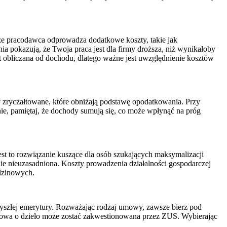
 że pracodawca odprowadza dodatkowe koszty, takie jak
a pokazują, że Twoja praca jest dla firmy droższa, niż wynikałoby
st obliczana od dochodu, dlatego ważne jest uwzględnienie kosztów
ty zryczałtowane, które obniżają podstawę opodatkowania. Przy
nie, pamiętaj, że dochody sumują się, co może wpłynąć na próg
est to rozwiązanie kuszące dla osób szukających maksymalizacji
ie nieuzasadniona. Koszty prowadzenia działalności gospodarczej
odzinowych.
rzyszłej emerytury. Rozważając rodzaj umowy, zawsze bierz pod
y, umowa o dzieło może zostać zakwestionowana przez ZUS. Wybierając