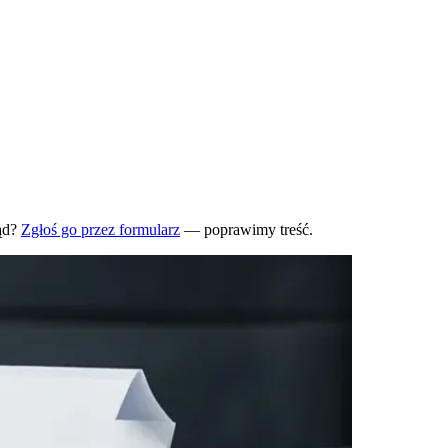
ąd?
Zgłoś go przez formularz
— poprawimy treść.