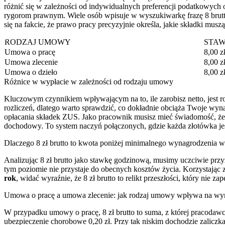
różnić się w zależności od indywidualnych preferencji podatkowych o
rygorom prawnym. Wiele osób wpisuje w wyszukiwarkę frazę 8 brutto 
się na fakcie, że prawo pracy precyzyjnie określa, jakie składki mu
RODZAJ UMOWY
STA
Umowa o pracę
8,00 z
Umowa zlecenie
8,00 z
Umowa o dzieło
8,00 z
Różnice w wypłacie w zależności od rodzaju umowy
Kluczowym czynnikiem wpływającym na to, ile zarobisz netto, jest 
rozliczeń, dlatego warto sprawdzić, co dokładnie obciąża Twoje wyna
opłacania składek ZUS. Jako pracownik musisz mieć świadomość, że 
dochodowy. To system naczyń połączonych, gdzie każda złotówka je
Dlaczego 8 zł brutto to kwota poniżej minimalnego wynagrodzenia 
Analizując 8 zł brutto jako stawkę godzinową, musimy uczciwie prz
tym poziomie nie przystaje do obecnych kosztów życia. Korzystając z
rok
, widać wyraźnie, że 8 zł brutto to relikt przeszłości, który nie
Umowa o pracę a umowa zlecenie: jak rodzaj umowy wpływa na wyn
W przypadku umowy o pracę, 8 zł brutto to suma, z której pracodawca
ubezpieczenie chorobowe 0,20 zł. Przy tak niskim dochodzie zalicz