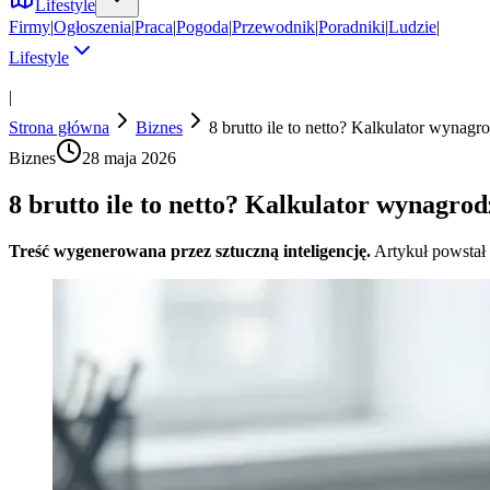
Lifestyle
Firmy
|
Ogłoszenia
|
Praca
|
Pogoda
|
Przewodnik
|
Poradniki
|
Ludzie
|
Lifestyle
|
Strona główna
Biznes
8 brutto ile to netto? Kalkulator wyna
Biznes
28 maja 2026
8 brutto ile to netto? Kalkulator wynagro
Treść wygenerowana przez sztuczną inteligencję.
Artykuł powstał