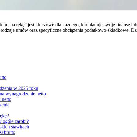
m „na rękę” jest kluczowe dla każdego, kto planuje swoje finanse lub 
żne rodzaje umów oraz specyficzne obciążenia podatkowo-składkowe. D
utto
odzenia w 2025 roku
na wynagrodzenie netto
 netto
zenia
rękę?
w ogóle zarobi?
iskich stawkach
ł brutto