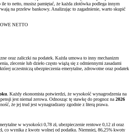
 ile to netto, musisz pamiętać, że każda złotówka podlega innym
ywają na przelew bankowy. Analizując to zagadnienie, warto skupić
OWE NETTO
czne oraz zaliczki na podatek. Każda umowa to inny mechanizm
nia, zlecenie lub dzieło często wiążą się z odmiennymi zasadami
tórej uczestniczą ubezpieczenia emerytalne, zdrowotne oraz podatek
roku
. Każdy ekonomista potwierdzi, że wysokość wynagrodzenia na
 pensji jest niemal zerowa. Odnosząc tę stawkę do prognoz na
2026
ość, że jej trud jest wynagradzany zgodnie z literą prawa.
merytalne w wysokości 0,78 zł, ubezpieczenie rentowe 0,12 zł oraz
zł, co wynika z kwoty wolnej od podatku. Niemniej, 86,25% kwoty