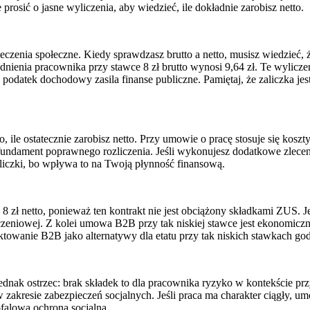
osić o jasne wyliczenia, aby wiedzieć, ile dokładnie zarobisz netto.
czenia społeczne. Kiedy sprawdzasz brutto a netto, musisz wiedzieć,
enia pracownika przy stawce 8 zł brutto wynosi 9,64 zł. Te wyliczeni
podatek dochodowy zasila finanse publiczne. Pamiętaj, że zaliczka je
, ile ostatecznie zarobisz netto. Przy umowie o pracę stosuje się kosz
i fundament poprawnego rozliczenia. Jeśli wykonujesz dodatkowe zlece
liczki, bo wpływa to na Twoją płynność finansową.
8 zł netto, ponieważ ten kontrakt nie jest obciążony składkami ZUS. J
zeniowej. Z kolei umowa B2B przy tak niskiej stawce jest ekonomiczn
ktowanie B2B jako alternatywy dla etatu przy tak niskich stawkach g
jednak ostrzec: brak składek to dla pracownika ryzyko w kontekście p
isz w zakresie zabezpieczeń socjalnych. Jeśli praca ma charakter ciągł
falową ochroną socjalną.