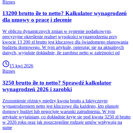
Biznes
13200 brutto ile to netto? Kalkulator wynagrodzeń
dla umowy o pracę i zlecenie
W obliczu dynamicznych zmian w systemie podatkowym,
precyzyjne określenie realnej wysokości wynagrodzenia przy
kwocie 13 200 zł brutto jest kluczowe dla świadomego planowania
budżetu domowego. W tym artykule, opierając się na aktualnych
danych, wyjaśnię dokładnie, ile zarobisz netto w zależności od
15 kwi 2026
Biznes
3250 brutto ile to netto? Sprawdź kalkulator
wynagrodzeń 2026 i zarobki
Zrozumienie różnicy między kwotą brutto a faktycznym
wynagrodzeniem netto jest kluczowe dla każdego, kto planuje
domowy budżet lub negocjuje warunki zatrudnienia. W tym
artykule wyjaśniam, co dokładnie kryje się pod kwotą 3250 zł brutto
w 2026 roku oraz jak poszczególne rodzaje umów wpływają na
sumę