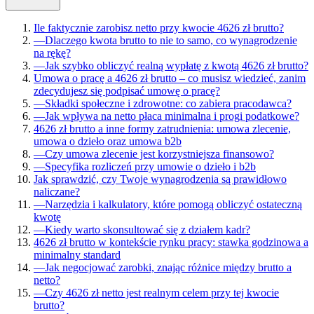
Ile faktycznie zarobisz netto przy kwocie 4626 zł brutto?
—
Dlaczego kwota brutto to nie to samo, co wynagrodzenie
na rękę?
—
Jak szybko obliczyć realną wypłatę z kwotą 4626 zł brutto?
Umowa o pracę a 4626 zł brutto – co musisz wiedzieć, zanim
zdecydujesz się podpisać umowę o pracę?
—
Składki społeczne i zdrowotne: co zabiera pracodawca?
—
Jak wpływa na netto płaca minimalna i progi podatkowe?
4626 zł brutto a inne formy zatrudnienia: umowa zlecenie,
umowa o dzieło oraz umowa b2b
—
Czy umowa zlecenie jest korzystniejsza finansowo?
—
Specyfika rozliczeń przy umowie o dzieło i b2b
Jak sprawdzić, czy Twoje wynagrodzenia są prawidłowo
naliczane?
—
Narzędzia i kalkulatory, które pomogą obliczyć ostateczną
kwotę
—
Kiedy warto skonsultować się z działem kadr?
4626 zł brutto w kontekście rynku pracy: stawka godzinowa a
minimalny standard
—
Jak negocjować zarobki, znając różnice między brutto a
netto?
—
Czy 4626 zł netto jest realnym celem przy tej kwocie
brutto?