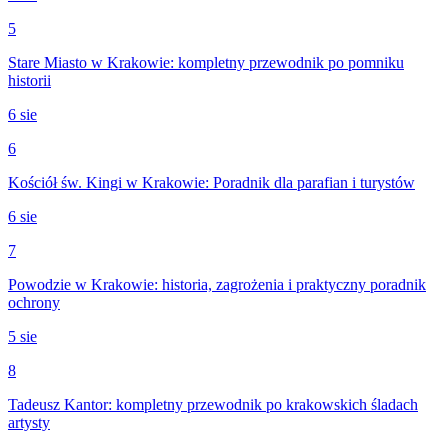
5
Stare Miasto w Krakowie: kompletny przewodnik po pomniku
historii
6 sie
6
Kościół św. Kingi w Krakowie: Poradnik dla parafian i turystów
6 sie
7
Powodzie w Krakowie: historia, zagrożenia i praktyczny poradnik
ochrony
5 sie
8
Tadeusz Kantor: kompletny przewodnik po krakowskich śladach
artysty