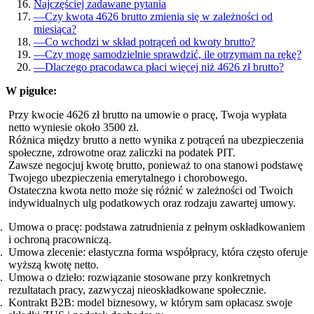
Najczęściej zadawane pytania
—
Czy kwota 4626 brutto zmienia się w zależności od
miesiąca?
—
Co wchodzi w skład potrąceń od kwoty brutto?
—
Czy mogę samodzielnie sprawdzić, ile otrzymam na rękę?
—
Dlaczego pracodawca płaci więcej niż 4626 zł brutto?
W pigułce:
Przy kwocie 4626 zł brutto na umowie o pracę, Twoja wypłata
netto wyniesie około 3500 zł.
Różnica między brutto a netto wynika z potrąceń na ubezpieczenia
społeczne, zdrowotne oraz zaliczki na podatek PIT.
Zawsze negocjuj kwotę brutto, ponieważ to ona stanowi podstawę
Twojego ubezpieczenia emerytalnego i chorobowego.
Ostateczna kwota netto może się różnić w zależności od Twoich
indywidualnych ulg podatkowych oraz rodzaju zawartej umowy.
Umowa o pracę: podstawa zatrudnienia z pełnym oskładkowaniem
i ochroną pracowniczą.
Umowa zlecenie: elastyczna forma współpracy, która często oferuje
wyższą kwotę netto.
Umowa o dzieło: rozwiązanie stosowane przy konkretnych
rezultatach pracy, zazwyczaj nieoskładkowane społecznie.
Kontrakt B2B: model biznesowy, w którym sam opłacasz swoje