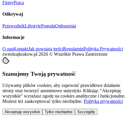
Firmy
Praca
Odkrywaj
Przewodnik
Lifestyle
Pogoda
Ogłoszenia
Informacje
O nas
Kontakt
Jak powstają treści
Regulamin
Polityka Prywatności
zwiedzajkrakow.pl
2026
©
Wszelkie Prawa Zastrzeżone
Szanujemy Twoją prywatność
Używamy plików cookies, aby zapewnić prawidłowe działanie
strony oraz tworzyć anonimowe statystyki. Klikając "Akceptuję
wszystkie" wyrażasz zgodę na cookies analityczne i funkcjonalne.
Możesz też zaakceptować tylko niezbędne.
Polityka prywatności
Akceptuję wszystkie
Tylko niezbędne
Szczegóły