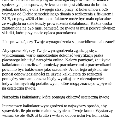
społecznych, co sprawia, że kwota netto jest zbliżona do brutto,
jednak nie buduje ona Twojego stażu pracy. Z kolei umowa b2b
wymaga od Ciebie samodzielnego dbania o rozliczenia z fiskusem i
ZUS, co przy 4626 zł brutto na fakturze może być mało opłacalne
ze względu na stałe koszty prowadzenia działalności. Każda osoba
zatrudniona na b2b musi pamiętać, że kwota ta musi pokryć również
składki, które przy etacie opłaca pracodawca.
Jak sprawdzić, czy Twoje wynagrodzenia są prawidłowo naliczane?
Aby sprawdzić, czy Twoje wynagrodzenia zgadzają się z
wyliczeniami, warto samodzielnie dokonać weryfikacji paska
płacowego lub użyć narzędzia online. Należy pamiętać, że użycie
kalkulatora do rozliczeń pomiędzy pracodawcami a pracownikami
powinno być traktowane jako szacunek. Autor tego artykułu nie
ponosi odpowiedzialności za użycie kalkulatora do rozliczeń
pomiędzy stronami oraz za błędy wynikające z nieznajomości
indywidualnych ulg podatkowych, które mogą znacząco wpływać
na ostateczną kwotę.
Narzędzia i kalkulatory, które pomogą obliczyć ostateczną kwotę
Internetowy kalkulator wynagrodzeń to najszybszy sposób, aby
sprawdzić, ile pln netto realnie wpłynie na Twoje konto. Wystarczy
wpisać kwotę 4626 zł brutto i wybrać odpowiedni typ kontraktu,