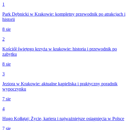
1
Park Dębnicki w Krakowie: kompletny przewodnik po atrakcjach i
historii
8 sie
2
Kościół świętego krzyża w krakowie: historia i przewodnik po
zabytku
8 sie
3
Jeziora w Krakowie: aktualne kąpieliska i praktyczny poradnik
wypoczynku
7 sie
4
Hugo Kołłątaj: Życie, kariera i najważniejsze osiągnięcia w Polsce
7 sie