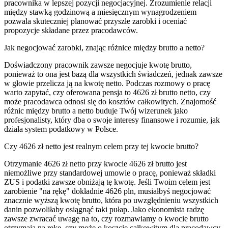
pracownika w lepszej pozycji negocjacyjnej. Zrozumienie relacji
między stawką godzinową a miesięcznym wynagrodzeniem
pozwala skuteczniej planować przyszłe zarobki i oceniać
propozycje składane przez pracodawców.
Jak negocjować zarobki, znając różnice między brutto a netto?
Doświadczony pracownik zawsze negocjuje kwotę brutto,
ponieważ to ona jest bazą dla wszystkich świadczeń, jednak zawsze
w głowie przelicza ją na kwotę netto. Podczas rozmowy o pracę
warto zapytać, czy oferowana pensja to 4626 zł brutto netto, czy
może pracodawca odnosi się do kosztów całkowitych. Znajomość
różnic między brutto a netto buduje Twój wizerunek jako
profesjonalisty, który dba o swoje interesy finansowe i rozumie, jak
działa system podatkowy w Polsce.
Czy 4626 zł netto jest realnym celem przy tej kwocie brutto?
Otrzymanie 4626 zł netto przy kwocie 4626 zł brutto jest
niemożliwe przy standardowej umowie o pracę, ponieważ składki
ZUS i podatki zawsze obniżają tę kwotę. Jeśli Twoim celem jest
zarobienie "na rękę" dokładnie 4626 pln, musiałbyś negocjować
znacznie wyższą kwotę brutto, która po uwzględnieniu wszystkich
danin pozwoliłaby osiągnąć taki pułap. Jako ekonomista radzę
zawsze zwracać uwagę na to, czy rozmawiamy o kwocie brutto
otrzymają na rękę, czy może o koszcie całkowitym dla pracodawcy,