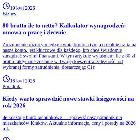
19 kwi 2026
Biznes
80 brutto ile to netto? Kalkulator wynagrodzeń:
umowa o pracę i zlecenie
Zrozumienie różnicy między kwotą brutto a tym, co realnie trafia na
nasze konto, jest kluczowe dla każdego, kto chce świadomie
zarządzać swoimi finansami. W tym artykule wyjaśniam, ile z 80 zł
brutto faktycznie zostanie w Twojej kieszeni w zależności od
wybranej formy zatrudnienia, dostarczając Ci r
16 kwi 2026
Poradniki
Kiedy warto sprawdzić nowe stawki księgowości na
rok 2026
ile kosztuje biuro rachunkowe — sprawdź nasz poradnik dla
mieszkańców Kraków. Aktualne informacje, ceny i porady na 2026
rok.