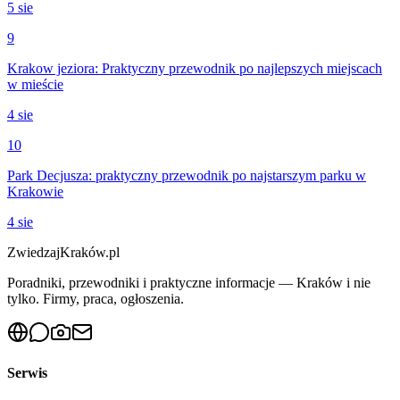
5 sie
9
Krakow jeziora: Praktyczny przewodnik po najlepszych miejscach
w mieście
4 sie
10
Park Decjusza: praktyczny przewodnik po najstarszym parku w
Krakowie
4 sie
ZwiedzajKraków.pl
Poradniki, przewodniki i praktyczne informacje — Kraków i nie
tylko. Firmy, praca, ogłoszenia.
Serwis