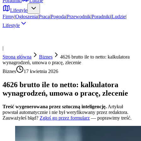
Poradniki
Ludzie
Lifestyle
Firmy
|
Ogłoszenia
|
Praca
|
Pogoda
|
Przewodnik
|
Poradniki
|
Ludzie
|
Lifestyle
|
Strona główna
Biznes
4626 brutto ile to netto: kalkulatora
wynagrodzeń, umowa o pracę, zlecenie
Biznes
17 kwietnia 2026
4626 brutto ile to netto: kalkulatora
wynagrodzeń, umowa o pracę, zlecenie
Treść wygenerowana przez sztuczną inteligencję.
Artykuł
powstał automatycznie i nie był weryfikowany przez redaktora.
Zauważyłeś błąd?
Zgłoś go przez formularz
— poprawimy treść.