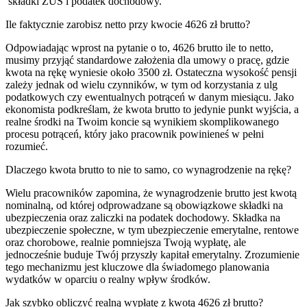
składki ZUS i podatek dochodowy.
Ile faktycznie zarobisz netto przy kwocie 4626 zł brutto?
Odpowiadając wprost na pytanie o to, 4626 brutto ile to netto,
musimy przyjąć standardowe założenia dla umowy o pracę, gdzie
kwota na rękę wyniesie około 3500 zł. Ostateczna wysokość pensji
zależy jednak od wielu czynników, w tym od korzystania z ulg
podatkowych czy ewentualnych potrąceń w danym miesiącu. Jako
ekonomista podkreślam, że kwota brutto to jedynie punkt wyjścia, a
realne środki na Twoim koncie są wynikiem skomplikowanego
procesu potrąceń, który jako pracownik powinieneś w pełni
rozumieć.
Dlaczego kwota brutto to nie to samo, co wynagrodzenie na rękę?
Wielu pracowników zapomina, że wynagrodzenie brutto jest kwotą
nominalną, od której odprowadzane są obowiązkowe składki na
ubezpieczenia oraz zaliczki na podatek dochodowy. Składka na
ubezpieczenie społeczne, w tym ubezpieczenie emerytalne, rentowe
oraz chorobowe, realnie pomniejsza Twoją wypłatę, ale
jednocześnie buduje Twój przyszły kapitał emerytalny. Zrozumienie
tego mechanizmu jest kluczowe dla świadomego planowania
wydatków w oparciu o realny wpływ środków.
Jak szybko obliczyć realną wypłatę z kwotą 4626 zł brutto?