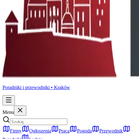
Poradniki i przewodniki •
Kraków
Menu
Firmy
Ogłoszenia
Praca
Pogoda
Przewodnik