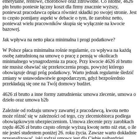
emerytalne, rentowe, chorobowe oraz zdrowotne. Co istotne, 4626
pln brutto poniesie łączny koszt dla firmy znacznie wyższy,
ponieważ pracodawca opłaca również składki po swojej stronie. Jest
to często pomijany aspekt w debacie o tym, ile zarobisz netto,
ponieważ wielu pracowników skupia się wyłącznie na kwocie
bazowej.
Jak wpływa na netto płaca minimalna i progi podatkowe?
W Polsce płaca minimalna rośnie regularnie, co wpływa na każdą
osobę zatrudnioną na umowę o pracę z pensją w okolicach
minimalnego wynagrodzenia za pracę. Przy kwocie 4626 zł brutto
nie musisz obawiać się przekroczenia progu, powyżej którego
obowiązuje drugi próg podatkowy. Warto jednak regularnie śledzić
zmiany w ustawodawstwie gospodarczym, gdyż bezpośrednio
przekładają się one na Twój domowy budżet.
4626 zł brutto a inne formy zatrudnienia: umowa zlecenie, umowa o
dzieło oraz umowa b2b
Zależnie od rodzaju umowy zawartej z pracodawcą, kwota netto
może różnić się w zależności od tego, czy zleceniobiorca podlega
obowiązkowym ubezpieczeniom. Umowa zlecenie przy zarobkach
rzędu 4626 zł brutto często oferuje wyższą kwotę netto niż etat, o ile
nie jesteś studentem poniżej 26. roku życia. Zawsze warto dokładnie
przeanalizować, jaki rodzaj umowy jest dla Ciebie najbardziej