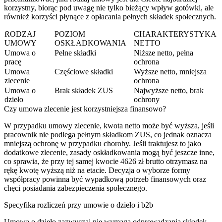
korzystny, biorąc pod uwagę nie tylko bieżący wpływ gotówki, ale
również korzyści płynące z opłacania pełnych składek społecznych.
RODZAJ
POZIOM
CHARAKTERYSTYKA
UMOWY
OSKŁADKOWANIA
NETTO
Umowa o
Pełne składki
Niższe netto, pełna
pracę
ochrona
Umowa
Częściowe składki
Wyższe netto, mniejsza
zlecenie
ochrona
Umowa o
Brak składek ZUS
Najwyższe netto, brak
dzieło
ochrony
Czy umowa zlecenie jest korzystniejsza finansowo?
W przypadku umowy zlecenie, kwota netto może być wyższa, jeśli
pracownik nie podlega pełnym składkom ZUS, co jednak oznacza
mniejszą ochronę w przypadku choroby. Jeśli traktujesz to jako
dodatkowe zlecenie, zasady oskładkowania mogą być jeszcze inne,
co sprawia, że przy tej samej kwocie 4626 zł brutto otrzymasz na
rękę kwotę wyższą niż na etacie. Decyzja o wyborze formy
współpracy powinna być wypadkową potrzeb finansowych oraz
chęci posiadania zabezpieczenia społecznego.
Specyfika rozliczeń przy umowie o dzieło i b2b
Umowa o dzieło zazwyczaj nie wymaga odprowadzania składek