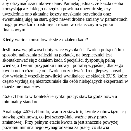
aby otrzymać szacunkowe dane. Pamiętaj jednak, że każda osoba
korzystająca z takiego narzędzia powinna upewnić się, czy
uwzględnia ono aktualne koszty uzyskania przychodu oraz
ewentualną ulgę na start, gdyż nawet drobne zmiany w parametrach
mogą prowadzić do istotnych różnic w ostatecznym wyniku
finansowym.
Kiedy warto skonsultować się z działem kadr?
Jeśli masz wątpliwości dotyczące wysokości Twoich potrąceń lub
sposobu naliczania zaliczki na podatek, najbezpieczniej jest
skontaktować się z działem kadr. Specjaliści dysponują pełną
wiedzą o Twoim przypadku umowy i potrafią wyjaśnić, dlaczego
kwota netto różni się od Twoich oczekiwań. To najlepszy sposób,
aby wyjaśnić wszelkie zawiłości wynikające ze składek ZUS, które
często wydają się niezrozumiałe dla osób niebędących ekspertami w
dziedzinie finansów.
4626 zł brutto w kontekście rynku pracy: stawka godzinowa a
minimalny standard
Analizując 4626 zł brutto, warto zestawić tę kwotę z obowiązującą
stawką godzinową, co jest szczególnie ważne przy pracy
zmianowej. Przy pełnym etacie kwota ta jest znacznie powyżej
poziomu minimalnego wynagrodzenia za pracę, co stawia