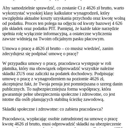
Aby samodzielnie sprawdzić, co zostanie Ci z 4626 zł brutto, warto
wykorzystać wysokiej klasy kalkulator wynagrodzeń, który
uwzględnia aktualne koszty uzyskania przychodu oraz kwotę wolną
od podatku. Proces ten polega na odjęciu od kwoty bazowej 4 626
pln składek oraz podatku PIT. Pamiętaj, że każde takie narzędzie
spełnia rolę wyłącznie informacyjną, a ostateczne wyliczenia
zawsze widnieją na Twoim oficjalnym pasku płacowym.
Umowa o pracę a 4626 zł brutto – co musisz wiedzieć, zanim
zdecydujesz się podpisać umowę o pracę?
W przypadku umowy o pracę, pracodawca występuje w roli
płatnika, który ma obowiązek odprowadzić wszystkie należne
składki ZUS oraz zaliczki na podatek dochodowy. Podpisując
umowę o pracę z wynagrodzeniem na poziomie 4626 zł,
akceptujesz fakt, że Twoja pensja jest pomniejszana o szereg danin
publicznych. To najbezpieczniejsza forma współpracy, która
gwarantuje pełne ubezpieczenia społeczne i zdrowotne, co jest
istotne dla osób planujących stabilną ścieżkę zawodową.
Składki społeczne i zdrowotne: co zabiera pracodawca?
Pracodawca, wypłacając osobie zatrudnionej na umowę o pracę
kwotę 4626 zł brutto, musi odprowadzić składki na ubezpieczenie