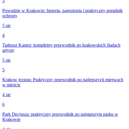
3
Powodzie w Krakowie: historia, zagrożenia i praktyczny poradnik
ochrony
5 sie
4
Tadeusz Kantor: kompletny przewodnik po krakowskich śladach
artysty
5 sie
5
Krakow jeziora: Praktyczny przewodnik po najlepszych miejscach
w mieście
4 sie
6
Park Decjusza: praktyczny przewodnik po najstarszym parku w
Krakowie