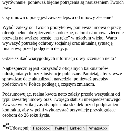
wyrównanie, ponieważ błędne potrącenia są naruszeniem Twoich
praw.
Czy umowa o pracę jest zawsze lepsza od umowy zlecenie?
Wybór zależy od Twoich priorytetów, ponieważ umowa o pracę
oferuje pełne ubezpieczenie społeczne, natomiast umowa zlecenie
pozwala na wyższą pensję „na rękę” w młodym wieku. Warto
wyważyć potrzebę ochrony socjalnej oraz aktualną sytuację
finansową przed podjęciem decyzji.
Gdzie szukać wiarygodnych informacji o wyliczeniach netto?
Najbezpieczniej jest korzystać z oficjalnych kalkulatorów
udostępnianych przez instytucje publiczne. Pamiętaj, aby zawsze
sprawdzać datę aktualizacji narzędzia, ponieważ przepisy
podatkowe w Polsce podlegają częstym zmianom.
Podsumowując, realna kwota netto zależy przede wszystkim od
typu zawartej umowy oraz Twojego statusu ubezpieczeniowego.
Zawsze weryfikuj zasady opłacania składek przed podpisaniem
kontraktu, aby w pełni wykorzystać przywileje przysługujące
osobom do 26 roku życia.
Udostępnij:
Facebook
Twitter
LinkedIn
WhatsApp