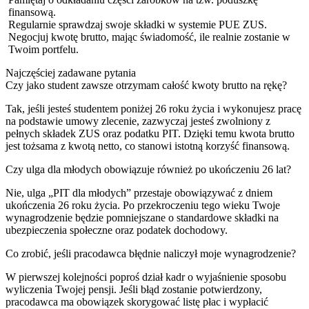
finansową.
Regularnie sprawdzaj swoje składki w systemie PUE ZUS.
Negocjuj kwotę brutto, mając świadomość, ile realnie zostanie w
Twoim portfelu.
Najczęściej zadawane pytania
Czy jako student zawsze otrzymam całość kwoty brutto na rękę?
Tak, jeśli jesteś studentem poniżej 26 roku życia i wykonujesz pracę
na podstawie umowy zlecenie, zazwyczaj jesteś zwolniony z
pełnych składek ZUS oraz podatku PIT. Dzięki temu kwota brutto
jest tożsama z kwotą netto, co stanowi istotną korzyść finansową.
Czy ulga dla młodych obowiązuje również po ukończeniu 26 lat?
Nie, ulga „PIT dla młodych” przestaje obowiązywać z dniem
ukończenia 26 roku życia. Po przekroczeniu tego wieku Twoje
wynagrodzenie będzie pomniejszane o standardowe składki na
ubezpieczenia społeczne oraz podatek dochodowy.
Co zrobić, jeśli pracodawca błędnie naliczył moje wynagrodzenie?
W pierwszej kolejności poproś dział kadr o wyjaśnienie sposobu
wyliczenia Twojej pensji. Jeśli błąd zostanie potwierdzony,
pracodawca ma obowiązek skorygować listę płac i wypłacić