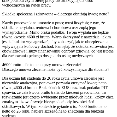
brak podatku czyni ofertę pracy tak atrakcyjną dla osób
wchodzących na rynek pracy.
Składka społeczna i zdrowotna – dlaczego obniżają kwotę netto?
Każdy pracownik na umowie o pracę musi liczyć się z tym, że
składka emerytalna, rentowa i chorobowa uszczuplą jego
wynagrodzenie. Mimo braku podatku, Twoja wypłata nie będzie
równa kwocie 4600 zł brutto. Warto skorzystać z narzędzia, jakim
jest kalkulator wynagrodzeń, aby zobaczyć, jak te ubezpieczenia
wpływają na końcowy dochód. Pamiętaj, że składka zdrowotna jest
obowiązkowa i służy finansowaniu ochrony zdrowia, co jest istotne
dla zachowania pełnego dostępu do usług medycznych.
4600 brutto – ile to netto przy umowie zlecenie?
Dlaczego umowa zlecenie może być korzystniejsza dla studenta?
Dla ucznia lub studenta do 26 roku życia umowa zlecenie jest
niezwykle atrakcyjna, ponieważ pozwala otrzymać kwotę netto
równą 4600 zł brutto. Brak składek ZUS oraz brak podatku PIT
sprawia, że cała kwota brutto trafia do kieszeni pracownika. To
rozwiązanie jest często wybierane przez młodych ludzi, którzy chcą
zmaksymalizować swoje bieżące dochody bez obciążeń
składkowych. W tym kontekście pytanie o to, 4600 brutto ile to
netto do 26 roku, nabiera szczególnego znaczenia dla budżetu
studenta.