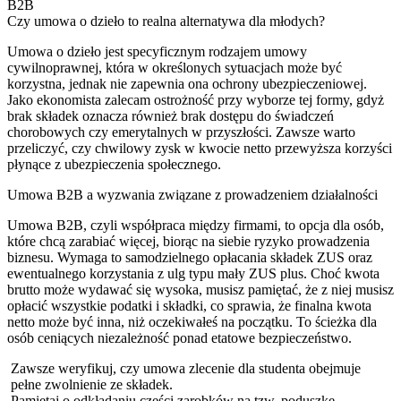
B2B
Czy umowa o dzieło to realna alternatywa dla młodych?
Umowa o dzieło jest specyficznym rodzajem umowy
cywilnoprawnej, która w określonych sytuacjach może być
korzystna, jednak nie zapewnia ona ochrony ubezpieczeniowej.
Jako ekonomista zalecam ostrożność przy wyborze tej formy, gdyż
brak składek oznacza również brak dostępu do świadczeń
chorobowych czy emerytalnych w przyszłości. Zawsze warto
przeliczyć, czy chwilowy zysk w kwocie netto przewyższa korzyści
płynące z ubezpieczenia społecznego.
Umowa B2B a wyzwania związane z prowadzeniem działalności
Umowa B2B, czyli współpraca między firmami, to opcja dla osób,
które chcą zarabiać więcej, biorąc na siebie ryzyko prowadzenia
biznesu. Wymaga to samodzielnego opłacania składek ZUS oraz
ewentualnego korzystania z ulg typu mały ZUS plus. Choć kwota
brutto może wydawać się wysoka, musisz pamiętać, że z niej musisz
opłacić wszystkie podatki i składki, co sprawia, że finalna kwota
netto może być inna, niż oczekiwałeś na początku. To ścieżka dla
osób ceniących niezależność ponad etatowe bezpieczeństwo.
Zawsze weryfikuj, czy umowa zlecenie dla studenta obejmuje
pełne zwolnienie ze składek.
Pamiętaj o odkładaniu części zarobków na tzw. poduszkę