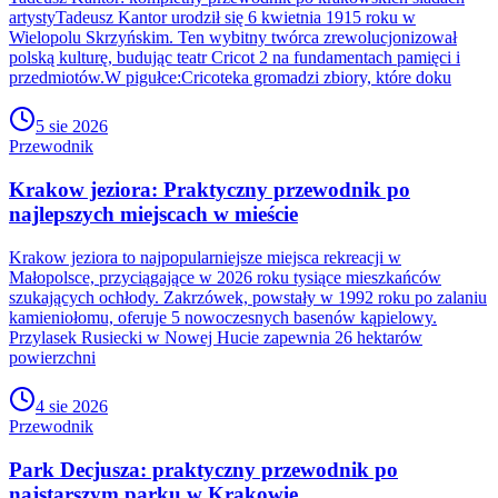
artystyTadeusz Kantor urodził się 6 kwietnia 1915 roku w
Wielopolu Skrzyńskim. Ten wybitny twórca zrewolucjonizował
polską kulturę, budując teatr Cricot 2 na fundamentach pamięci i
przedmiotów.W pigułce:Cricoteka gromadzi zbiory, które doku
5 sie 2026
Przewodnik
Krakow jeziora: Praktyczny przewodnik po
najlepszych miejscach w mieście
Krakow jeziora to najpopularniejsze miejsca rekreacji w
Małopolsce, przyciągające w 2026 roku tysiące mieszkańców
szukających ochłody. Zakrzówek, powstały w 1992 roku po zalaniu
kamieniołomu, oferuje 5 nowoczesnych basenów kąpielowy.
Przylasek Rusiecki w Nowej Hucie zapewnia 26 hektarów
powierzchni
4 sie 2026
Przewodnik
Park Decjusza: praktyczny przewodnik po
najstarszym parku w Krakowie