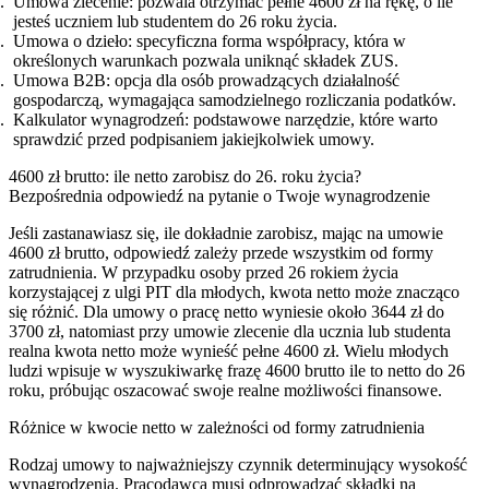
Umowa zlecenie: pozwala otrzymać pełne 4600 zł na rękę, o ile
jesteś uczniem lub studentem do 26 roku życia.
Umowa o dzieło: specyficzna forma współpracy, która w
określonych warunkach pozwala uniknąć składek ZUS.
Umowa B2B: opcja dla osób prowadzących działalność
gospodarczą, wymagająca samodzielnego rozliczania podatków.
Kalkulator wynagrodzeń: podstawowe narzędzie, które warto
sprawdzić przed podpisaniem jakiejkolwiek umowy.
4600 zł brutto: ile netto zarobisz do 26. roku życia?
Bezpośrednia odpowiedź na pytanie o Twoje wynagrodzenie
Jeśli zastanawiasz się, ile dokładnie zarobisz, mając na umowie
4600 zł brutto, odpowiedź zależy przede wszystkim od formy
zatrudnienia. W przypadku osoby przed 26 rokiem życia
korzystającej z ulgi PIT dla młodych, kwota netto może znacząco
się różnić. Dla umowy o pracę netto wyniesie około 3644 zł do
3700 zł, natomiast przy umowie zlecenie dla ucznia lub studenta
realna kwota netto może wynieść pełne 4600 zł. Wielu młodych
ludzi wpisuje w wyszukiwarkę frazę 4600 brutto ile to netto do 26
roku, próbując oszacować swoje realne możliwości finansowe.
Różnice w kwocie netto w zależności od formy zatrudnienia
Rodzaj umowy to najważniejszy czynnik determinujący wysokość
wynagrodzenia. Pracodawca musi odprowadzać składki na