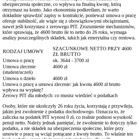
ubezpieczenia społeczne, co wpływa na finalną kwotę, którą
otrzymasz na konto. Jako ekonomista podkreślam, że warto
dokładnie sprawdzić zapisy w kontrakcie, ponieważ umowa o pracę
oferuje stabilność, ale wiąże się z obowiązkowymi obciążeniami,
nawet jeśli korzystasz z zerowego PIT. Zrozumienie mechanizmów,
które sprawiają, że 4600 brutto ile to netto do 26 roku, wymaga
analizy poszczególnych składek, takich jak emerytalna czy rentowa.
SZACUNKOWE NETTO PRZY 4600
RODZAJ UMOWY
ZŁ BRUTTO
Umowa o pracę
ok. 3644 - 3700 zł
Umowa zlecenie
4600 zł
(student/uczeń)
Umowa o dzieło
4600 zł
Umowa o pracę a umowa zlecenie: jak kwota 4600 zł brutto
wpływa na wypłatę?
Zerowy PIT dla młodych: co musisz wiedzieć o podatkach
Osoby, które nie ukończyły 26 roku życia, korzystają z przywileju,
jakim jest zwolnienie z podatku dochodowego. Oznacza to, że
zaliczka na podatek PIT wynosi 0 zł, co realnie podnosi wysokość
pensji netto. Należy jednak pamiętać, że zwolnienie to dotyczy tylko
podatku, a nie składek na ubezpieczenia społeczne, które przy
umowie o pracę są wciąż potrącane z kwoty brutto. To właśnie ten