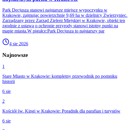
Park Decjusza stanowi najstarsze miejsce wypoczynku w
Krakowie, zajmując powierzchnię 9,69 ha w dzielnicy Zwierzyniec.
Zarządzany przez Zarząd Zieleni Miejskiej w Krakowie, obiekt ten
zgodnie z ustawą o ochronie przyrody stanowi istotny punkt na
mapie miasta.W pigułce:Park Decjusza to najstarszy par
4 sie 2026
Najnowsze
1
Stare Miasto w Krakowie: kompletny przewodnik po pomniku
historii
6 sie
2
Kościół św. Kingi w Krakowie: Poradnik dla parafian i turystów
6 sie