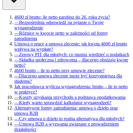
4600 zł brutto: ile netto zarobisz do 26. roku życia?
—
Bezpośrednia odpowiedź na pytanie o Twoje
wynagrodzenie
—
Różnice w kwocie netto w zależności od formy
zatrudnienia
Umowa o pracę a umowa zlecenie: jak kwota 4600 zł brutto
wpływa na wypłatę?
—
Zerowy PIT dla młodych: co musisz wiedzieć o podatkach
—
Składka społeczna i zdrowotna – dlaczego obniżają kwotę
netto?
4600 brutto – ile to netto przy umowie zlecenie?
—
Dlaczego umowa zlecenie może być korzystniejsza dla
studenta?
Jak pracodawca wylicza wynagrodzenia: brutto – ile to netto
w praktyce?
—
Koszty uzyskania przychodu a podstawa opodatkowania
—
Kiedy warto sprawdzić kalkulator wynagrodzeń?
Alternatywne formy zatrudnienia: umowa o dzieło oraz
umowa B2B
—
Czy umowa o dzieło to realna alternatywa dla młodych?
—
Umowa B2B a wyzwania związane z prowadzeniem
działalności