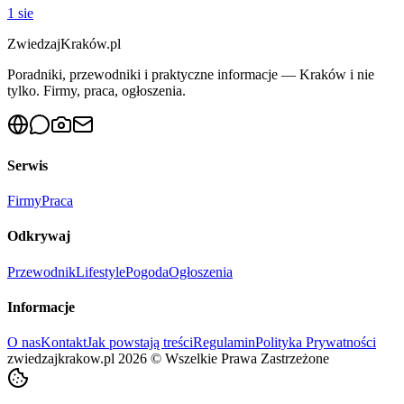
1 sie
ZwiedzajKraków.pl
Poradniki, przewodniki i praktyczne informacje — Kraków i nie
tylko. Firmy, praca, ogłoszenia.
Serwis
Firmy
Praca
Odkrywaj
Przewodnik
Lifestyle
Pogoda
Ogłoszenia
Informacje
O nas
Kontakt
Jak powstają treści
Regulamin
Polityka Prywatności
zwiedzajkrakow.pl
2026
©
Wszelkie Prawa Zastrzeżone