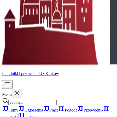
Poradniki i przewodniki •
Kraków
Menu
Firmy
Ogłoszenia
Praca
Pogoda
Przewodnik