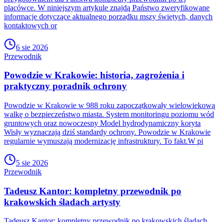
placówce. W niniejszym artykule znajdą Państwo zweryfikowane
informacje dotyczące aktualnego porządku mszy świętych, danych
kontaktowych or
6 sie 2026
Przewodnik
Powodzie w Krakowie: historia, zagrożenia i
praktyczny poradnik ochrony
Powodzie w Krakowie w 988 roku zapoczątkowały wielowiekową
walkę o bezpieczeństwo miasta. System monitoringu poziomu wód
gruntowych oraz nowoczesny Model hydrodynamiczny koryta
Wisły wyznaczają dziś standardy ochrony. Powodzie w Krakowie
regularnie wymuszają modernizację infrastruktury. To fakt.W pi
5 sie 2026
Przewodnik
Tadeusz Kantor: kompletny przewodnik po
krakowskich śladach artysty
Tadeusz Kantor: kompletny przewodnik po krakowskich śladach