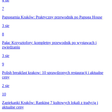
4 sie
7
Papugarnia Kraków: Praktyczny przewodnik po Papuga House
3 sie
8
Pałac Krzysztofory: kompletny przewodnik po wystawach i
zwiedzaniu
3 sie
9
Polish breakfast krakow: 10 sprawdzonych restauracji i aktualne
ceny
2 sie
10
Zapiekanki Kraków: Ranking 7 kultowych lokali z tradycją i
aktualne ceny