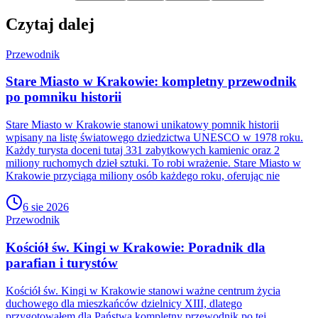
Czytaj dalej
Przewodnik
Stare Miasto w Krakowie: kompletny przewodnik
po pomniku historii
Stare Miasto w Krakowie stanowi unikatowy pomnik historii
wpisany na listę światowego dziedzictwa UNESCO w 1978 roku.
Każdy turysta doceni tutaj 331 zabytkowych kamienic oraz 2
miliony ruchomych dzieł sztuki. To robi wrażenie. Stare Miasto w
Krakowie przyciąga miliony osób każdego roku, oferując nie
6 sie 2026
Przewodnik
Kościół św. Kingi w Krakowie: Poradnik dla
parafian i turystów
Kościół św. Kingi w Krakowie stanowi ważne centrum życia
duchowego dla mieszkańców dzielnicy XIII, dlatego
przygotowałem dla Państwa kompletny przewodnik po tej