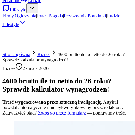
Poradniki
Ludzie
Lifestyle
Firmy
|
Ogłoszenia
|
Praca
|
Pogoda
|
Przewodnik
|
Poradniki
|
Ludzie
|
Lifestyle
|
Strona główna
Biznes
4600 brutto ile to netto do 26 roku?
Sprawdź kalkulator wynagrodzeń!
Biznes
27 maja 2026
4600 brutto ile to netto do 26 roku?
Sprawdź kalkulator wynagrodzeń!
Treść wygenerowana przez sztuczną inteligencję.
Artykuł
powstał automatycznie i nie był weryfikowany przez redaktora.
Zauważyłeś błąd?
Zgłoś go przez formularz
— poprawimy treść.