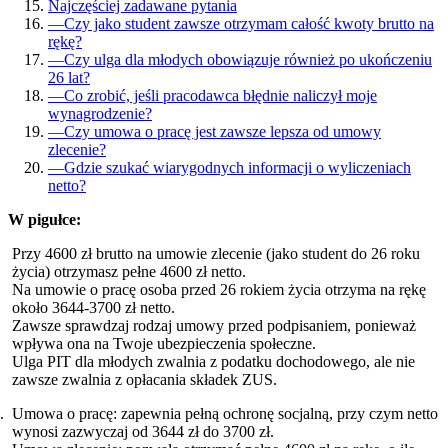
Najczęściej zadawane pytania
—
Czy jako student zawsze otrzymam całość kwoty brutto na
rękę?
—
Czy ulga dla młodych obowiązuje również po ukończeniu
26 lat?
—
Co zrobić, jeśli pracodawca błędnie naliczył moje
wynagrodzenie?
—
Czy umowa o pracę jest zawsze lepsza od umowy
zlecenie?
—
Gdzie szukać wiarygodnych informacji o wyliczeniach
netto?
W pigułce:
Przy 4600 zł brutto na umowie zlecenie (jako student do 26 roku
życia) otrzymasz pełne 4600 zł netto.
Na umowie o pracę osoba przed 26 rokiem życia otrzyma na rękę
około 3644-3700 zł netto.
Zawsze sprawdzaj rodzaj umowy przed podpisaniem, ponieważ
wpływa ona na Twoje ubezpieczenia społeczne.
Ulga PIT dla młodych zwalnia z podatku dochodowego, ale nie
zawsze zwalnia z opłacania składek ZUS.
Umowa o pracę: zapewnia pełną ochronę socjalną, przy czym netto
wynosi zazwyczaj od 3644 zł do 3700 zł.