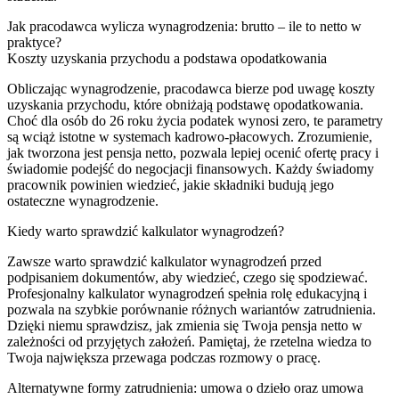
Jak pracodawca wylicza wynagrodzenia: brutto – ile to netto w
praktyce?
Koszty uzyskania przychodu a podstawa opodatkowania
Obliczając wynagrodzenie, pracodawca bierze pod uwagę koszty
uzyskania przychodu, które obniżają podstawę opodatkowania.
Choć dla osób do 26 roku życia podatek wynosi zero, te parametry
są wciąż istotne w systemach kadrowo-płacowych. Zrozumienie,
jak tworzona jest pensja netto, pozwala lepiej ocenić ofertę pracy i
świadomie podejść do negocjacji finansowych. Każdy świadomy
pracownik powinien wiedzieć, jakie składniki budują jego
ostateczne wynagrodzenie.
Kiedy warto sprawdzić kalkulator wynagrodzeń?
Zawsze warto sprawdzić kalkulator wynagrodzeń przed
podpisaniem dokumentów, aby wiedzieć, czego się spodziewać.
Profesjonalny kalkulator wynagrodzeń spełnia rolę edukacyjną i
pozwala na szybkie porównanie różnych wariantów zatrudnienia.
Dzięki niemu sprawdzisz, jak zmienia się Twoja pensja netto w
zależności od przyjętych założeń. Pamiętaj, że rzetelna wiedza to
Twoja największa przewaga podczas rozmowy o pracę.
Alternatywne formy zatrudnienia: umowa o dzieło oraz umowa