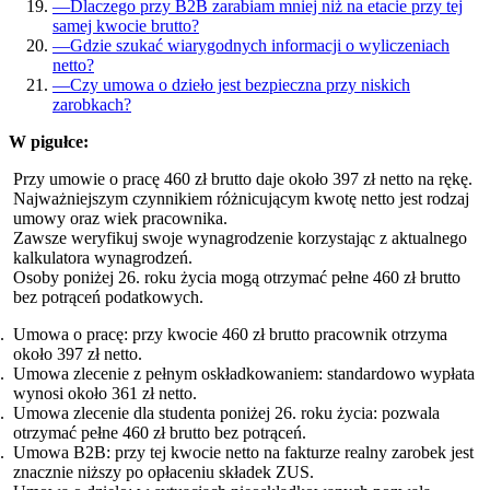
—
Dlaczego przy B2B zarabiam mniej niż na etacie przy tej
samej kwocie brutto?
—
Gdzie szukać wiarygodnych informacji o wyliczeniach
netto?
—
Czy umowa o dzieło jest bezpieczna przy niskich
zarobkach?
W pigułce:
Przy umowie o pracę 460 zł brutto daje około 397 zł netto na rękę.
Najważniejszym czynnikiem różnicującym kwotę netto jest rodzaj
umowy oraz wiek pracownika.
Zawsze weryfikuj swoje wynagrodzenie korzystając z aktualnego
kalkulatora wynagrodzeń.
Osoby poniżej 26. roku życia mogą otrzymać pełne 460 zł brutto
bez potrąceń podatkowych.
Umowa o pracę: przy kwocie 460 zł brutto pracownik otrzyma
około 397 zł netto.
Umowa zlecenie z pełnym oskładkowaniem: standardowo wypłata
wynosi około 361 zł netto.
Umowa zlecenie dla studenta poniżej 26. roku życia: pozwala
otrzymać pełne 460 zł brutto bez potrąceń.
Umowa B2B: przy tej kwocie netto na fakturze realny zarobek jest
znacznie niższy po opłaceniu składek ZUS.