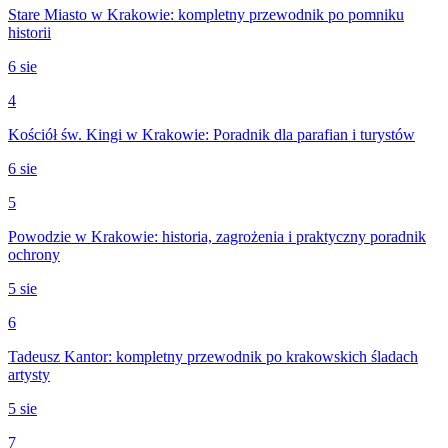
Stare Miasto w Krakowie: kompletny przewodnik po pomniku
historii
6 sie
4
Kościół św. Kingi w Krakowie: Poradnik dla parafian i turystów
6 sie
5
Powodzie w Krakowie: historia, zagrożenia i praktyczny poradnik
ochrony
5 sie
6
Tadeusz Kantor: kompletny przewodnik po krakowskich śladach
artysty
5 sie
7