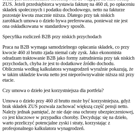
ZUS. Jeżeli przedsiębiorca wystawia fakturę na 460 zł, po opłaceniu
składek społecznych i podatku dochodowego, netto na fakturze
pozostaje kwota znacznie niższa. Dlatego przy tak niskich
zarobkach umowa o dzieło bywa preferowana, ponieważ nie jest
ona oskładkowana w standardowy sposób.
Specyfika rozliczeń B2B przy niskich przychodach
Praca na B2B wymaga samodzielnego opłacania składek, co przy
kwocie 460 zł brutto zjada niemal cały zysk. Jako ekonomista
odradzam traktowanie B2B jako formy zatrudnienia przy tak niskich
przychodach, chyba że jest to dodatkowe źródło dochodu.
Obliczenia według kalkulatora wynagrodzeń wyraźnie pokazują, że
w takim układzie kwota netto jest nieporównywalnie niższa niż przy
etacie.
Czy umowa o dzieło jest korzystniejsza dla portfela?
Umowa o dzieło przy 460 zł brutto może być korzystniejsza, gdyż
brak składek ZUS pozwala zachować większą część pensji netto.
Należy jednak pamiętać, że nie daje ona ochrony ubezpieczeniowej,
co jest kluczowe w przypadku choroby. Decydując się na dzieło,
warto przeliczyć potencjalne zyski i straty, korzystając z
profesjonalnego kalkulatora wynagrodzeń.