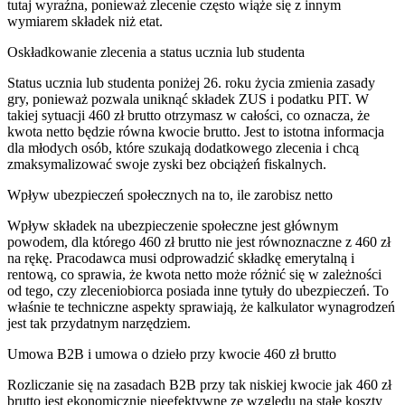
tutaj wyraźna, ponieważ zlecenie często wiąże się z innym
wymiarem składek niż etat.
Oskładkowanie zlecenia a status ucznia lub studenta
Status ucznia lub studenta poniżej 26. roku życia zmienia zasady
gry, ponieważ pozwala uniknąć składek ZUS i podatku PIT. W
takiej sytuacji 460 zł brutto otrzymasz w całości, co oznacza, że
kwota netto będzie równa kwocie brutto. Jest to istotna informacja
dla młodych osób, które szukają dodatkowego zlecenia i chcą
zmaksymalizować swoje zyski bez obciążeń fiskalnych.
Wpływ ubezpieczeń społecznych na to, ile zarobisz netto
Wpływ składek na ubezpieczenie społeczne jest głównym
powodem, dla którego 460 zł brutto nie jest równoznaczne z 460 zł
na rękę. Pracodawca musi odprowadzić składkę emerytalną i
rentową, co sprawia, że kwota netto może różnić się w zależności
od tego, czy zleceniobiorca posiada inne tytuły do ubezpieczeń. To
właśnie te techniczne aspekty sprawiają, że kalkulator wynagrodzeń
jest tak przydatnym narzędziem.
Umowa B2B i umowa o dzieło przy kwocie 460 zł brutto
Rozliczanie się na zasadach B2B przy tak niskiej kwocie jak 460 zł
brutto jest ekonomicznie nieefektywne ze względu na stałe koszty