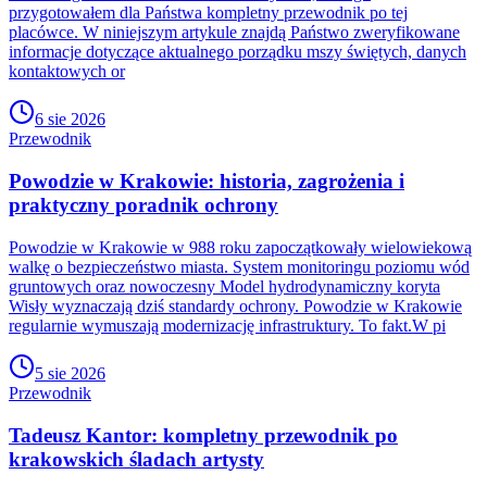
przygotowałem dla Państwa kompletny przewodnik po tej
placówce. W niniejszym artykule znajdą Państwo zweryfikowane
informacje dotyczące aktualnego porządku mszy świętych, danych
kontaktowych or
6 sie 2026
Przewodnik
Powodzie w Krakowie: historia, zagrożenia i
praktyczny poradnik ochrony
Powodzie w Krakowie w 988 roku zapoczątkowały wielowiekową
walkę o bezpieczeństwo miasta. System monitoringu poziomu wód
gruntowych oraz nowoczesny Model hydrodynamiczny koryta
Wisły wyznaczają dziś standardy ochrony. Powodzie w Krakowie
regularnie wymuszają modernizację infrastruktury. To fakt.W pi
5 sie 2026
Przewodnik
Tadeusz Kantor: kompletny przewodnik po
krakowskich śladach artysty