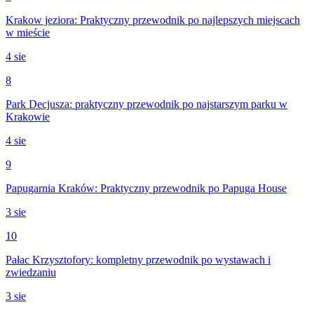
Krakow jeziora: Praktyczny przewodnik po najlepszych miejscach
w mieście
4 sie
8
Park Decjusza: praktyczny przewodnik po najstarszym parku w
Krakowie
4 sie
9
Papugarnia Kraków: Praktyczny przewodnik po Papuga House
3 sie
10
Pałac Krzysztofory: kompletny przewodnik po wystawach i
zwiedzaniu
3 sie