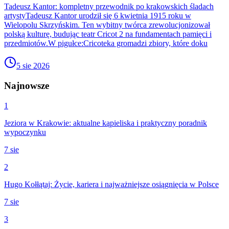
Tadeusz Kantor: kompletny przewodnik po krakowskich śladach
artystyTadeusz Kantor urodził się 6 kwietnia 1915 roku w
Wielopolu Skrzyńskim. Ten wybitny twórca zrewolucjonizował
polską kulturę, budując teatr Cricot 2 na fundamentach pamięci i
przedmiotów.W pigułce:Cricoteka gromadzi zbiory, które doku
5 sie 2026
Najnowsze
1
Jeziora w Krakowie: aktualne kąpieliska i praktyczny poradnik
wypoczynku
7 sie
2
Hugo Kołłątaj: Życie, kariera i najważniejsze osiągnięcia w Polsce
7 sie
3