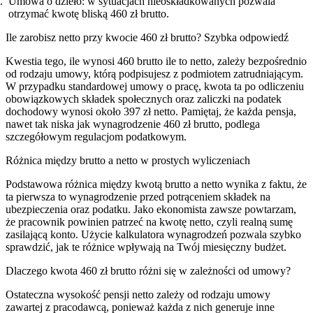
Umowa o dzieło: w sytuacjach nieoskładkowanych pozwala
otrzymać kwotę bliską 460 zł brutto.
Ile zarobisz netto przy kwocie 460 zł brutto? Szybka odpowiedź
Kwestia tego, ile wynosi 460 brutto ile to netto, zależy bezpośrednio
od rodzaju umowy, którą podpisujesz z podmiotem zatrudniającym.
W przypadku standardowej umowy o pracę, kwota ta po odliczeniu
obowiązkowych składek społecznych oraz zaliczki na podatek
dochodowy wynosi około 397 zł netto. Pamiętaj, że każda pensja,
nawet tak niska jak wynagrodzenie 460 zł brutto, podlega
szczegółowym regulacjom podatkowym.
Różnica między brutto a netto w prostych wyliczeniach
Podstawowa różnica między kwotą brutto a netto wynika z faktu, że
ta pierwsza to wynagrodzenie przed potrąceniem składek na
ubezpieczenia oraz podatku. Jako ekonomista zawsze powtarzam,
że pracownik powinien patrzeć na kwotę netto, czyli realną sumę
zasilającą konto. Użycie kalkulatora wynagrodzeń pozwala szybko
sprawdzić, jak te różnice wpływają na Twój miesięczny budżet.
Dlaczego kwota 460 zł brutto różni się w zależności od umowy?
Ostateczna wysokość pensji netto zależy od rodzaju umowy
zawartej z pracodawcą, ponieważ każda z nich generuje inne