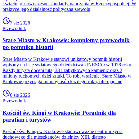
kształtując nowoczesne standardy nauczania w Rzeczypospolitej. W
praktyce jego działalność polityczna zrewolu
7 sie 2026
Przewodnik
Stare Miasto w Krakowie: kompletny przewodnik
po pomniku historii
Stare Miasto w Krakowie stanowi unikatowy pomnik historii
wpisany na listę światowego dziedzictwa UNESCO w 1978 roku.
Każdy turysta doceni tutaj 331 zabytkowych kamienic oraz 2
miliony ruchomych dzieł sztuki. To robi wrażenie. Stare Miasto w
Krakowie przyciąga miliony osób każdego roku, oferując nie
6 sie 2026
Przewodnik
Kościół św. Kingi w Krakowie: Poradnik dla
parafian i turystów
Kościół św. Kingi w Krakowie stanowi ważne centrum życia
duchowego dla mieszkańców dzielnicy XIII, dlatego