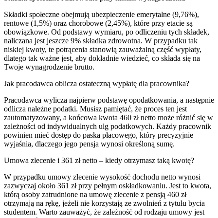
Składki społeczne obejmują ubezpieczenie emerytalne (9,76%),
rentowe (1,5%) oraz chorobowe (2,45%), które przy etacie są
obowiązkowe. Od podstawy wymiaru, po odliczeniu tych składek,
naliczana jest jeszcze 9% składka zdrowotna. W przypadku tak
niskiej kwoty, te potrącenia stanowią zauważalną część wypłaty,
dlatego tak ważne jest, aby dokładnie wiedzieć, co składa się na
Twoje wynagrodzenie brutto.
Jak pracodawca oblicza ostateczną wypłatę dla pracownika?
Pracodawca wylicza najpierw podstawę opodatkowania, a następnie
odlicza należne podatki. Musisz pamiętać, że proces ten jest
zautomatyzowany, a końcowa kwota 460 zł netto może różnić się w
zależności od indywidualnych ulg podatkowych. Każdy pracownik
powinien mieć dostęp do paska płacowego, który precyzyjnie
wyjaśnia, dlaczego jego pensja wynosi określoną sumę.
Umowa zlecenie i 361 zł netto – kiedy otrzymasz taką kwotę?
W przypadku umowy zlecenie wysokość dochodu netto wynosi
zazwyczaj około 361 zł przy pełnym oskładkowaniu. Jest to kwota,
którą osoby zatrudnione na umowę zlecenie z pensją 460 zł
otrzymają na rękę, jeżeli nie korzystają ze zwolnień z tytułu bycia
studentem. Warto zauważyć, że zależność od rodzaju umowy jest