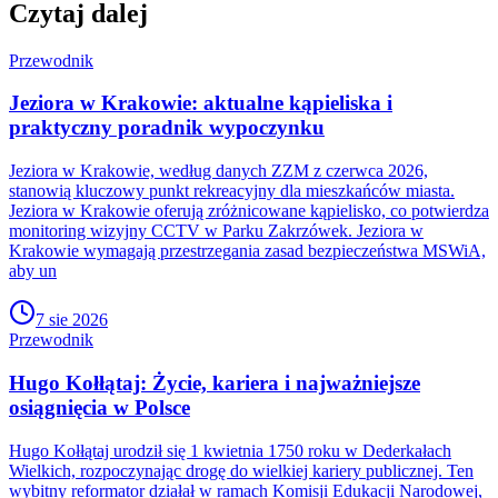
Czytaj dalej
Przewodnik
Jeziora w Krakowie: aktualne kąpieliska i
praktyczny poradnik wypoczynku
Jeziora w Krakowie, według danych ZZM z czerwca 2026,
stanowią kluczowy punkt rekreacyjny dla mieszkańców miasta.
Jeziora w Krakowie oferują zróżnicowane kąpielisko, co potwierdza
monitoring wizyjny CCTV w Parku Zakrzówek. Jeziora w
Krakowie wymagają przestrzegania zasad bezpieczeństwa MSWiA,
aby un
7 sie 2026
Przewodnik
Hugo Kołłątaj: Życie, kariera i najważniejsze
osiągnięcia w Polsce
Hugo Kołłątaj urodził się 1 kwietnia 1750 roku w Dederkałach
Wielkich, rozpoczynając drogę do wielkiej kariery publicznej. Ten
wybitny reformator działał w ramach Komisji Edukacji Narodowej,