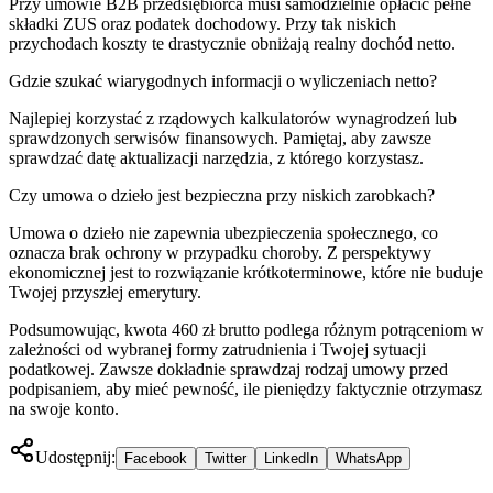
Przy umowie B2B przedsiębiorca musi samodzielnie opłacić pełne
składki ZUS oraz podatek dochodowy. Przy tak niskich
przychodach koszty te drastycznie obniżają realny dochód netto.
Gdzie szukać wiarygodnych informacji o wyliczeniach netto?
Najlepiej korzystać z rządowych kalkulatorów wynagrodzeń lub
sprawdzonych serwisów finansowych. Pamiętaj, aby zawsze
sprawdzać datę aktualizacji narzędzia, z którego korzystasz.
Czy umowa o dzieło jest bezpieczna przy niskich zarobkach?
Umowa o dzieło nie zapewnia ubezpieczenia społecznego, co
oznacza brak ochrony w przypadku choroby. Z perspektywy
ekonomicznej jest to rozwiązanie krótkoterminowe, które nie buduje
Twojej przyszłej emerytury.
Podsumowując, kwota 460 zł brutto podlega różnym potrąceniom w
zależności od wybranej formy zatrudnienia i Twojej sytuacji
podatkowej. Zawsze dokładnie sprawdzaj rodzaj umowy przed
podpisaniem, aby mieć pewność, ile pieniędzy faktycznie otrzymasz
na swoje konto.
Udostępnij:
Facebook
Twitter
LinkedIn
WhatsApp