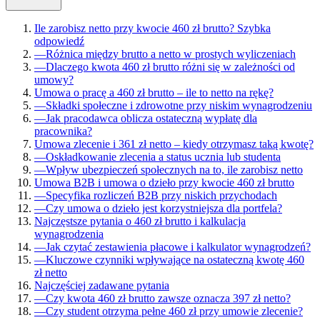
Ile zarobisz netto przy kwocie 460 zł brutto? Szybka
odpowiedź
—
Różnica między brutto a netto w prostych wyliczeniach
—
Dlaczego kwota 460 zł brutto różni się w zależności od
umowy?
Umowa o pracę a 460 zł brutto – ile to netto na rękę?
—
Składki społeczne i zdrowotne przy niskim wynagrodzeniu
—
Jak pracodawca oblicza ostateczną wypłatę dla
pracownika?
Umowa zlecenie i 361 zł netto – kiedy otrzymasz taką kwotę?
—
Oskładkowanie zlecenia a status ucznia lub studenta
—
Wpływ ubezpieczeń społecznych na to, ile zarobisz netto
Umowa B2B i umowa o dzieło przy kwocie 460 zł brutto
—
Specyfika rozliczeń B2B przy niskich przychodach
—
Czy umowa o dzieło jest korzystniejsza dla portfela?
Najczęstsze pytania o 460 zł brutto i kalkulacja
wynagrodzenia
—
Jak czytać zestawienia płacowe i kalkulator wynagrodzeń?
—
Kluczowe czynniki wpływające na ostateczną kwotę 460
zł netto
Najczęściej zadawane pytania
—
Czy kwota 460 zł brutto zawsze oznacza 397 zł netto?
—
Czy student otrzyma pełne 460 zł przy umowie zlecenie?