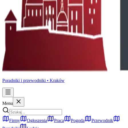
Poradniki i przewodniki •
Kraków
Menu
Firmy
Ogłoszenia
Praca
Pogoda
Przewodnik