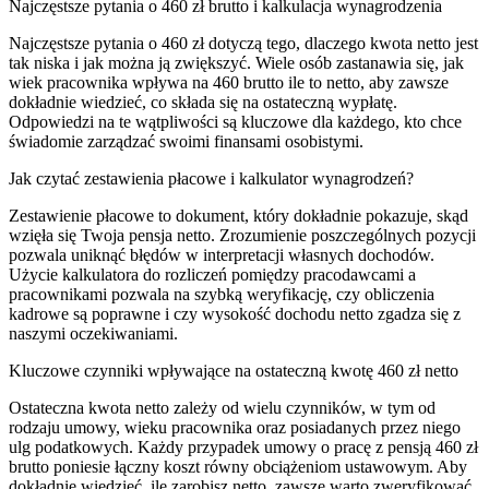
Najczęstsze pytania o 460 zł brutto i kalkulacja wynagrodzenia
Najczęstsze pytania o 460 zł dotyczą tego, dlaczego kwota netto jest
tak niska i jak można ją zwiększyć. Wiele osób zastanawia się, jak
wiek pracownika wpływa na 460 brutto ile to netto, aby zawsze
dokładnie wiedzieć, co składa się na ostateczną wypłatę.
Odpowiedzi na te wątpliwości są kluczowe dla każdego, kto chce
świadomie zarządzać swoimi finansami osobistymi.
Jak czytać zestawienia płacowe i kalkulator wynagrodzeń?
Zestawienie płacowe to dokument, który dokładnie pokazuje, skąd
wzięła się Twoja pensja netto. Zrozumienie poszczególnych pozycji
pozwala uniknąć błędów w interpretacji własnych dochodów.
Użycie kalkulatora do rozliczeń pomiędzy pracodawcami a
pracownikami pozwala na szybką weryfikację, czy obliczenia
kadrowe są poprawne i czy wysokość dochodu netto zgadza się z
naszymi oczekiwaniami.
Kluczowe czynniki wpływające na ostateczną kwotę 460 zł netto
Ostateczna kwota netto zależy od wielu czynników, w tym od
rodzaju umowy, wieku pracownika oraz posiadanych przez niego
ulg podatkowych. Każdy przypadek umowy o pracę z pensją 460 zł
brutto poniesie łączny koszt równy obciążeniom ustawowym. Aby
dokładnie wiedzieć, ile zarobisz netto, zawsze warto zweryfikować