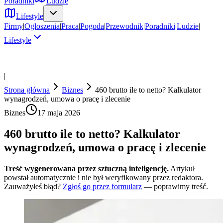
Poradniki
Ludzie
Lifestyle
Firmy
|
Ogłoszenia
|
Praca
|
Pogoda
|
Przewodnik
|
Poradniki
|
Ludzie
|
Lifestyle
|
Strona główna
Biznes
460 brutto ile to netto? Kalkulator
wynagrodzeń, umowa o pracę i zlecenie
Biznes
17 maja 2026
460 brutto ile to netto? Kalkulator
wynagrodzeń, umowa o pracę i zlecenie
Treść wygenerowana przez sztuczną inteligencję.
Artykuł
powstał automatycznie i nie był weryfikowany przez redaktora.
Zauważyłeś błąd?
Zgłoś go przez formularz
— poprawimy treść.