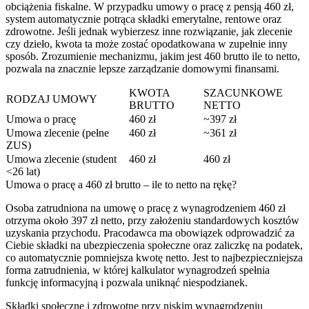
obciążenia fiskalne. W przypadku umowy o pracę z pensją 460 zł,
system automatycznie potrąca składki emerytalne, rentowe oraz
zdrowotne. Jeśli jednak wybierzesz inne rozwiązanie, jak zlecenie
czy dzieło, kwota ta może zostać opodatkowana w zupełnie inny
sposób. Zrozumienie mechanizmu, jakim jest 460 brutto ile to netto,
pozwala na znacznie lepsze zarządzanie domowymi finansami.
KWOTA
SZACUNKOWE
RODZAJ UMOWY
BRUTTO
NETTO
Umowa o pracę
460 zł
~397 zł
Umowa zlecenie (pełne
460 zł
~361 zł
ZUS)
Umowa zlecenie (student
460 zł
460 zł
<26 lat)
Umowa o pracę a 460 zł brutto – ile to netto na rękę?
Osoba zatrudniona na umowę o pracę z wynagrodzeniem 460 zł
otrzyma około 397 zł netto, przy założeniu standardowych kosztów
uzyskania przychodu. Pracodawca ma obowiązek odprowadzić za
Ciebie składki na ubezpieczenia społeczne oraz zaliczkę na podatek,
co automatycznie pomniejsza kwotę netto. Jest to najbezpieczniejsza
forma zatrudnienia, w której kalkulator wynagrodzeń spełnia
funkcję informacyjną i pozwala uniknąć niespodzianek.
Składki społeczne i zdrowotne przy niskim wynagrodzeniu