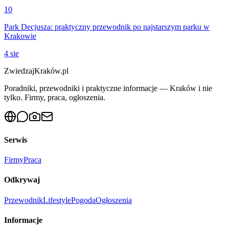
10
Park Decjusza: praktyczny przewodnik po najstarszym parku w
Krakowie
4 sie
ZwiedzajKraków.pl
Poradniki, przewodniki i praktyczne informacje — Kraków i nie
tylko. Firmy, praca, ogłoszenia.
Serwis
Firmy
Praca
Odkrywaj
Przewodnik
Lifestyle
Pogoda
Ogłoszenia
Informacje