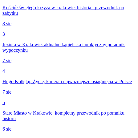
Kościół świętego krzyża w krakowie: historia i przewodnik po
zabytku
8 sie
3
Jeziora w Krakowie: aktualne kąpieliska i praktyczny poradnik
wypoczynku
7 sie
4
Hugo Kołłątaj: Życie, kariera i najważniejsze osiągnięcia w Polsce
7 sie
5
Stare Miasto w Krakowie: kompletny przewodnik po pomniku
historii
6 sie