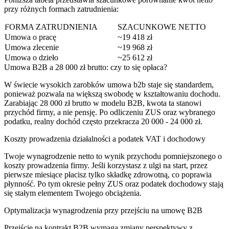
przy różnych formach zatrudnienia:
FORMA ZATRUDNIENIA
SZACUNKOWE NETTO
Umowa o pracę
~19 418 zł
Umowa zlecenie
~19 968 zł
Umowa o dzieło
~25 612 zł
Umowa B2B a 28 000 zł brutto: czy to się opłaca?
W świecie wysokich zarobków umowa b2b staje się standardem,
ponieważ pozwala na większą swobodę w kształtowaniu dochodu.
Zarabiając 28 000 zł brutto w modelu B2B, kwota ta stanowi
przychód firmy, a nie pensję. Po odliczeniu ZUS oraz wybranego
podatku, realny dochód często przekracza 20 000 - 24 000 zł.
Koszty prowadzenia działalności a podatek VAT i dochodowy
Twoje wynagrodzenie netto to wynik przychodu pomniejszonego o
koszty prowadzenia firmy. Jeśli korzystasz z ulgi na start, przez
pierwsze miesiące płacisz tylko składkę zdrowotną, co poprawia
płynność. Po tym okresie pełny ZUS oraz podatek dochodowy stają
się stałym elementem Twojego obciążenia.
Optymalizacja wynagrodzenia przy przejściu na umowę B2B
Przejście na kontrakt B2B wymaga zmiany perspektywy z