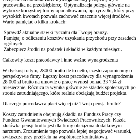
pracownika na przedsiębiorcę. Optymalizacja polega głównie na
wyborze korzystnej formy opodatkowania, np. ryczałtu, który przy
wysokich kwotach pozwala zachować znacznie więcej środków.
Warto pamiętać o kilku krokach:
Sprawdź aktualne stawki ryczałtu dla Twojej branży.
Pamiętaj o odliczeniu kosztów uzyskania przychodu przy zasadach
ogólnych.
Zabezpiecz środki na podatek i składki w każdym miesiącu.
Całkowity koszt pracodawcy i inne ważne wynagrodzenia
W dyskusji o tym, 28000 brutto ile to netto, często zapominamy o
perspektywie firmy. Łączny koszt pracodawcy dla wynagrodzenia
28 000 zł brutto na umowie o pracę wynosi ponad 33 734 zł
miesięcznie. Różnica ta wynika głównie ze składek społecznych po
stronie zatrudniającego, które realnie obciążają budżet projektu.
Dlaczego pracodawca płaci więcej niż Twoja pensja brutto?
Koszty zatrudnienia obejmują składki na Fundusz Pracy czy
Fundusz Gwarantowanych Świadczeń Pracowniczych. Każda
złotówka pensji brutto jest dla firmy obciążona dodatkowym
narzutem. Zrozumienie tego pozwala lepiej negocjować warunki,
zwłaszcza przy przejściu na współpracę kontraktową.