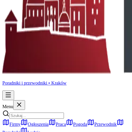
Poradniki i przewodniki •
Kraków
Menu
Firmy
Ogłoszenia
Praca
Pogoda
Przewodnik