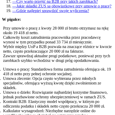
—
Czy warto przejść na B2B przy takich zarobkach?
—
Jakie składki ZUS są obowiązkowe przy umowie o pracę?
—
Gdzie najlepiej sprawdzić swoje wyliczenia?
W pigułce:
Przy umowie o pracę z kwoty 28 000 zł brutto otrzymasz na rękę
około 19 418 zł netto.
Całkowity koszt zatrudnienia pracownika przez pracodawcę
wynosi w tym przypadku ponad 33 734 zł miesięcznie.
Wybór między UoP a B2B pozwala na znaczące różnice w kwocie
netto, często przekraczające 20 000 zł na fakturze.
Zawsze sprawdzaj aktualne progi podatkowe, ponieważ przy tych
zarobkach szybko wchodzisz w drugi próg opodatkowania.
Umowa o pracę: Standardowa forma zatrudnienia oferująca ok. 19
418 zł netto przy pełnej ochronie socjalnej.
Umowa zlecenie: Opcja często wybierana przez młodych
specjalistów, oferująca wyższą kwotę dzięki zwolnieniom ze
składek.
Umowa o dzieło: Rozwiązanie najbardziej korzystne finansowo,
jednak pozbawione ochrony ubezpieczeniowej w ramach ZUS.
Kontrakt B2B: Elastyczny model współpracy, w którym po
odliczeniu podatku i składek netto często przekracza 20 000 zł.
Kalkulator wynagrodzeń: Niezbędne narzędzie online do