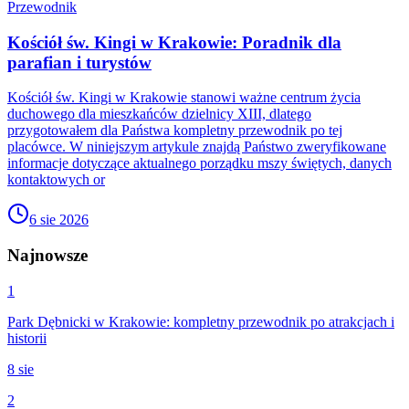
Przewodnik
Kościół św. Kingi w Krakowie: Poradnik dla
parafian i turystów
Kościół św. Kingi w Krakowie stanowi ważne centrum życia
duchowego dla mieszkańców dzielnicy XIII, dlatego
przygotowałem dla Państwa kompletny przewodnik po tej
placówce. W niniejszym artykule znajdą Państwo zweryfikowane
informacje dotyczące aktualnego porządku mszy świętych, danych
kontaktowych or
6 sie 2026
Najnowsze
1
Park Dębnicki w Krakowie: kompletny przewodnik po atrakcjach i
historii
8 sie
2