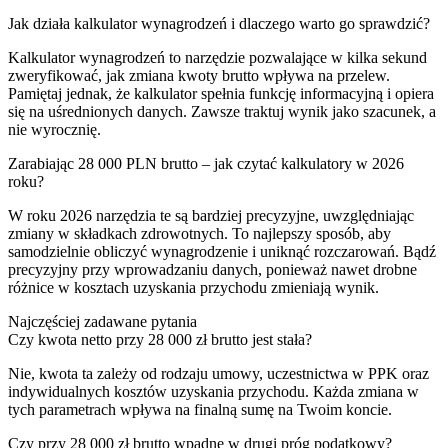
Jak działa kalkulator wynagrodzeń i dlaczego warto go sprawdzić?
Kalkulator wynagrodzeń to narzędzie pozwalające w kilka sekund
zweryfikować, jak zmiana kwoty brutto wpływa na przelew.
Pamiętaj jednak, że kalkulator spełnia funkcję informacyjną i opiera
się na uśrednionych danych. Zawsze traktuj wynik jako szacunek, a
nie wyrocznię.
Zarabiając 28 000 PLN brutto – jak czytać kalkulatory w 2026
roku?
W roku 2026 narzędzia te są bardziej precyzyjne, uwzględniając
zmiany w składkach zdrowotnych. To najlepszy sposób, aby
samodzielnie obliczyć wynagrodzenie i uniknąć rozczarowań. Bądź
precyzyjny przy wprowadzaniu danych, ponieważ nawet drobne
różnice w kosztach uzyskania przychodu zmieniają wynik.
Najczęściej zadawane pytania
Czy kwota netto przy 28 000 zł brutto jest stała?
Nie, kwota ta zależy od rodzaju umowy, uczestnictwa w PPK oraz
indywidualnych kosztów uzyskania przychodu. Każda zmiana w
tych parametrach wpływa na finalną sumę na Twoim koncie.
Czy przy 28 000 zł brutto wpadnę w drugi próg podatkowy?