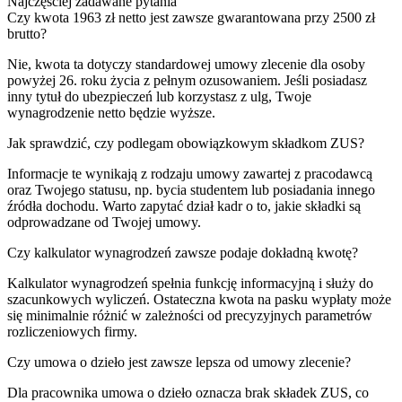
Najczęściej zadawane pytania
Czy kwota 1963 zł netto jest zawsze gwarantowana przy 2500 zł
brutto?
Nie, kwota ta dotyczy standardowej umowy zlecenie dla osoby
powyżej 26. roku życia z pełnym ozusowaniem. Jeśli posiadasz
inny tytuł do ubezpieczeń lub korzystasz z ulg, Twoje
wynagrodzenie netto będzie wyższe.
Jak sprawdzić, czy podlegam obowiązkowym składkom ZUS?
Informacje te wynikają z rodzaju umowy zawartej z pracodawcą
oraz Twojego statusu, np. bycia studentem lub posiadania innego
źródła dochodu. Warto zapytać dział kadr o to, jakie składki są
odprowadzane od Twojej umowy.
Czy kalkulator wynagrodzeń zawsze podaje dokładną kwotę?
Kalkulator wynagrodzeń spełnia funkcję informacyjną i służy do
szacunkowych wyliczeń. Ostateczna kwota na pasku wypłaty może
się minimalnie różnić w zależności od precyzyjnych parametrów
rozliczeniowych firmy.
Czy umowa o dzieło jest zawsze lepsza od umowy zlecenie?
Dla pracownika umowa o dzieło oznacza brak składek ZUS, co