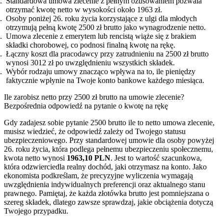
Standardowa umowa zlecenie z pełnym ozusowaniem pozwala
otrzymać kwotę netto w wysokości około 1963 zł.
Osoby poniżej 26. roku życia korzystające z ulgi dla młodych
otrzymują pełną kwotę 2500 zł brutto jako wynagrodzenie netto.
Umowa zlecenie z emerytem lub rencistą wiąże się z brakiem
składki chorobowej, co podnosi finalną kwotę na rękę.
Łączny koszt dla pracodawcy przy zatrudnieniu na 2500 zł brutto
wynosi 3012 zł po uwzględnieniu wszystkich składek.
Wybór rodzaju umowy znacząco wpływa na to, ile pieniędzy
faktycznie wpłynie na Twoje konto bankowe każdego miesiąca.
Ile zarobisz netto przy 2500 zł brutto na umowie zlecenie?
Bezpośrednia odpowiedź na pytanie o kwotę na rękę
Gdy zadajesz sobie pytanie 2500 brutto ile to netto umowa zlecenie,
musisz wiedzieć, że odpowiedź zależy od Twojego statusu
ubezpieczeniowego. Przy standardowej umowie dla osoby powyżej
26. roku życia, która podlega pełnemu ubezpieczeniu społecznemu,
kwota netto wynosi
1963,10 PLN
. Jest to wartość szacunkowa,
która odzwierciedla realny dochód, jaki otrzymasz na konto. Jako
ekonomista podkreślam, że precyzyjne wyliczenia wymagają
uwzględnienia indywidualnych preferencji oraz aktualnego stanu
prawnego. Pamiętaj, że każda złotówka brutto jest pomniejszana o
szereg składek, dlatego zawsze sprawdzaj, jakie obciążenia dotyczą
Twojego przypadku.