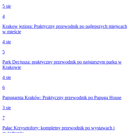
5 sie
4
Krakow jeziora: Praktyczny przewodnik po najlepszych miejscach
w mieście
4 sie
5
Park Decjusza: praktyczny przewodnik po najstarszym parku w
Krakowie
4 sie
6
Papugarnia Kraków: Praktyczny przewodnik po Papuga House
3 sie
7
Pałac Krzysztofory: kompletny przewodnik po wystawach i