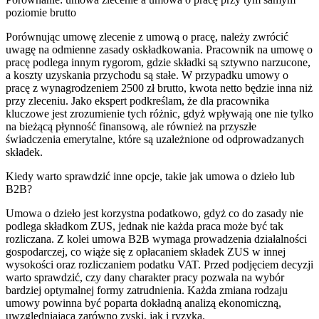
poziomie brutto
Porównując umowę zlecenie z umową o pracę, należy zwrócić
uwagę na odmienne zasady oskładkowania. Pracownik na umowę o
pracę podlega innym rygorom, gdzie składki są sztywno narzucone,
a koszty uzyskania przychodu są stałe. W przypadku umowy o
pracę z wynagrodzeniem 2500 zł brutto, kwota netto będzie inna niż
przy zleceniu. Jako ekspert podkreślam, że dla pracownika
kluczowe jest zrozumienie tych różnic, gdyż wpływają one nie tylko
na bieżącą płynność finansową, ale również na przyszłe
świadczenia emerytalne, które są uzależnione od odprowadzanych
składek.
Kiedy warto sprawdzić inne opcje, takie jak umowa o dzieło lub
B2B?
Umowa o dzieło jest korzystna podatkowo, gdyż co do zasady nie
podlega składkom ZUS, jednak nie każda praca może być tak
rozliczana. Z kolei umowa B2B wymaga prowadzenia działalności
gospodarczej, co wiąże się z opłacaniem składek ZUS w innej
wysokości oraz rozliczaniem podatku VAT. Przed podjęciem decyzji
warto sprawdzić, czy dany charakter pracy pozwala na wybór
bardziej optymalnej formy zatrudnienia. Każda zmiana rodzaju
umowy powinna być poparta dokładną analizą ekonomiczną,
uwzględniającą zarówno zyski, jak i ryzyka.