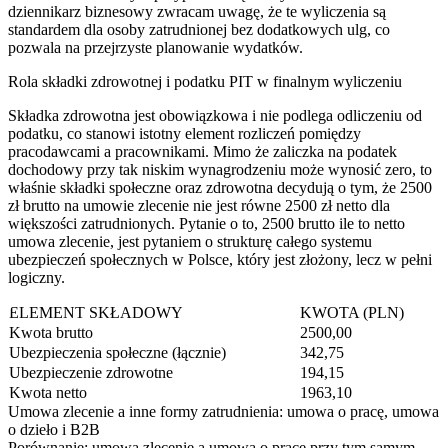
dziennikarz biznesowy zwracam uwagę, że te wyliczenia są
standardem dla osoby zatrudnionej bez dodatkowych ulg, co
pozwala na przejrzyste planowanie wydatków.
Rola składki zdrowotnej i podatku PIT w finalnym wyliczeniu
Składka zdrowotna jest obowiązkowa i nie podlega odliczeniu od
podatku, co stanowi istotny element rozliczeń pomiędzy
pracodawcami a pracownikami. Mimo że zaliczka na podatek
dochodowy przy tak niskim wynagrodzeniu może wynosić zero, to
właśnie składki społeczne oraz zdrowotna decydują o tym, że 2500
zł brutto na umowie zlecenie nie jest równe 2500 zł netto dla
większości zatrudnionych. Pytanie o to, 2500 brutto ile to netto
umowa zlecenie, jest pytaniem o strukturę całego systemu
ubezpieczeń społecznych w Polsce, który jest złożony, lecz w pełni
logiczny.
ELEMENT SKŁADOWY
KWOTA (PLN)
Kwota brutto
2500,00
Ubezpieczenia społeczne (łącznie)
342,75
Ubezpieczenie zdrowotne
194,15
Kwota netto
1963,10
Umowa zlecenie a inne formy zatrudnienia: umowa o pracę, umowa
o dzieło i B2B
Porównanie: umowa zlecenie a umowa o pracę przy tym samym