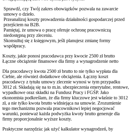
Sprawdź, czy Twój zakres obowiązków pozwala na zawarcie
umowy o dzieło.
Przeanalizuj koszty prowadzenia działalności gospodarczej przed
przejściem na B2B.
Pamiętaj, że umowa o pracę oferuje ochronę pracowniczą
niedostępną przy zleceniu.
Skonsultuj się z księgowym, jeśli planujesz zmianę formy
współpracy.
Koszty, jakie ponosi pracodawca przy kwocie 2500 zł brutto
Łączne obciążenie finansowe dla firmy a wynagrodzenie netto
Dla pracodawcy kwota 2500 zł brutto to nie tylko wypłata dla
Ciebie, ale również dodatkowe obciążenia. Łączny koszt
pracodawcy z tytułu umowy zlecenie wynosi w tym przypadku
3012 zł. Składają się na to m.in. ubezpieczenia emerytalne, rentowe,
wypadkowe oraz składki na Fundusz Pracy i FGŚP. Jako
ekonomista podkreślam, że dla firmy kluczowe jest właśnie to 3012
zł, a nie tylko kwota brutto widniejąca na umowie. Zrozumienie
tego mechanizmu pozwala pracownikowi lepiej negocjować
warunki, ponieważ każda podwyżka kwoty brutto generuje dla
firmy proporcjonalnie wyższe koszty.
Praktyczne narzędzia: jak użyć kalkulator wynagrodzeń, by