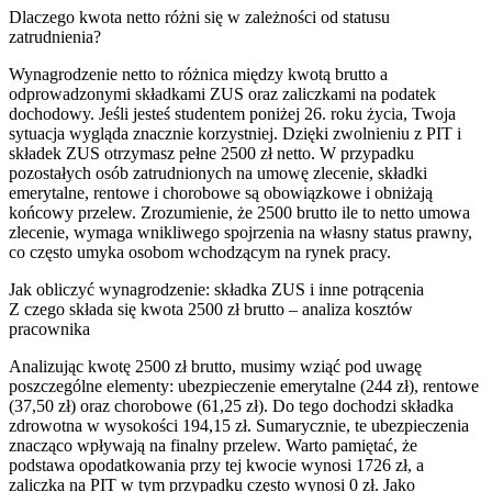
Dlaczego kwota netto różni się w zależności od statusu
zatrudnienia?
Wynagrodzenie netto to różnica między kwotą brutto a
odprowadzonymi składkami ZUS oraz zaliczkami na podatek
dochodowy. Jeśli jesteś studentem poniżej 26. roku życia, Twoja
sytuacja wygląda znacznie korzystniej. Dzięki zwolnieniu z PIT i
składek ZUS otrzymasz pełne 2500 zł netto. W przypadku
pozostałych osób zatrudnionych na umowę zlecenie, składki
emerytalne, rentowe i chorobowe są obowiązkowe i obniżają
końcowy przelew. Zrozumienie, że 2500 brutto ile to netto umowa
zlecenie, wymaga wnikliwego spojrzenia na własny status prawny,
co często umyka osobom wchodzącym na rynek pracy.
Jak obliczyć wynagrodzenie: składka ZUS i inne potrącenia
Z czego składa się kwota 2500 zł brutto – analiza kosztów
pracownika
Analizując kwotę 2500 zł brutto, musimy wziąć pod uwagę
poszczególne elementy: ubezpieczenie emerytalne (244 zł), rentowe
(37,50 zł) oraz chorobowe (61,25 zł). Do tego dochodzi składka
zdrowotna w wysokości 194,15 zł. Sumarycznie, te ubezpieczenia
znacząco wpływają na finalny przelew. Warto pamiętać, że
podstawa opodatkowania przy tej kwocie wynosi 1726 zł, a
zaliczka na PIT w tym przypadku często wynosi 0 zł. Jako