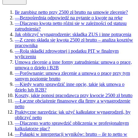
Ile zarobisz netto przy 2500 zł brutto na umowie zlecenie?
—
Bezpośrednia odpowiedź na pytanie o kwotę na rękę
—
Dlaczego kwota netto różni się w zależności od statusu
zatrudnienia?
Jak obliczyć wynagrodzenie: składka ZUS i inne potrącenia
—
Z czego składa się kwota 2500 zł brutto – analiza kosztów
pracownika
—
Rola składki zdrowotnej i podatku PIT w finalnym
wyliczeniu
Umowa zlecenie a inne formy zatrudnienia: umowa o pracę,
umowa o dzieło i B2B
—
Porównanie: umowa zlecenie a umowa o pracę przy tym
samym poziomie brutto
—
Kiedy warto sprawdzić inne opcje, takie jak umowa o
dzieło lub B2B?
Koszty, jakie ponosi pracodawca przy kwocie 2500 zł brutto
—
Łączne obciążenie finansowe dla firmy a wynagrodzenie
netto
Praktyczne narzędzia: jak użyć kalkulator wynagrodzeń, by
obliczyć netto
—
Dlaczego warto sprawdzić obliczenia w profesjonalnym
kalkulatorze płac?
—
Pułapki w interpretacji wyników: brutto – ile to netto w