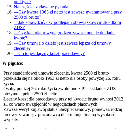
praktyce?
Najczęściej zadawane pytania
—
Czy kwota 1963 zł netto jest zawsze gwarantowana przy
2500 zł brutto?
—
Jak sprawdzić, czy podlegam obowiązkowym składkom
ZUS?
—
Czy kalkulator wynagrodzeń zawsze podaje dokładną
kwotę?
—
Czy umowa o dzieło jest zawsze lepsza od umowy
zlecenie?
—
Co to jest łączny koszt pracodawcy?
W pigułce:
Przy standardowej umowie zlecenie, kwota 2500 zł brutto
przekłada się na około 1963 zł netto dla osoby powyżej 26. roku
życia.
Osoby poniżej 26. roku życia zwolnione z PIT i składek ZUS
otrzymują pełne 2500 zł netto.
Łączny koszt dla pracodawcy przy tej kwocie brutto wynosi 3012
zł, co warto uwzględnić w negocjacjach płacowych.
Zawsze weryfikuj swój status ubezpieczeniowy, ponieważ rodzaj
umowy zawartej z pracodawcą determinuje finalną wysokość
wypłaty.