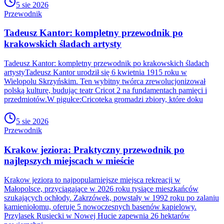
5 sie 2026
Przewodnik
Tadeusz Kantor: kompletny przewodnik po
krakowskich śladach artysty
Tadeusz Kantor: kompletny przewodnik po krakowskich śladach
artystyTadeusz Kantor urodził się 6 kwietnia 1915 roku w
Wielopolu Skrzyńskim. Ten wybitny twórca zrewolucjonizował
polską kulturę, budując teatr Cricot 2 na fundamentach pamięci i
przedmiotów.W pigułce:Cricoteka gromadzi zbiory, które doku
5 sie 2026
Przewodnik
Krakow jeziora: Praktyczny przewodnik po
najlepszych miejscach w mieście
Krakow jeziora to najpopularniejsze miejsca rekreacji w
Małopolsce, przyciągające w 2026 roku tysiące mieszkańców
szukających ochłody. Zakrzówek, powstały w 1992 roku po zalaniu
kamieniołomu, oferuje 5 nowoczesnych basenów kąpielowy.
Przylasek Rusiecki w Nowej Hucie zapewnia 26 hektarów