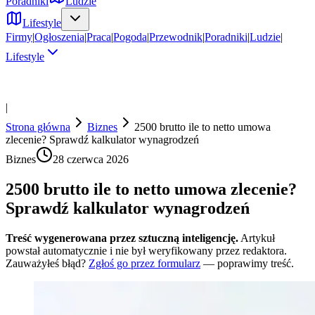
Poradniki
Ludzie
Lifestyle
Firmy
|
Ogłoszenia
|
Praca
|
Pogoda
|
Przewodnik
|
Poradniki
|
Ludzie
|
Lifestyle
|
Strona główna
Biznes
2500 brutto ile to netto umowa
zlecenie? Sprawdź kalkulator wynagrodzeń
Biznes
28 czerwca 2026
2500 brutto ile to netto umowa zlecenie?
Sprawdź kalkulator wynagrodzeń
Treść wygenerowana przez sztuczną inteligencję.
Artykuł
powstał automatycznie i nie był weryfikowany przez redaktora.
Zauważyłeś błąd?
Zgłoś go przez formularz
— poprawimy treść.