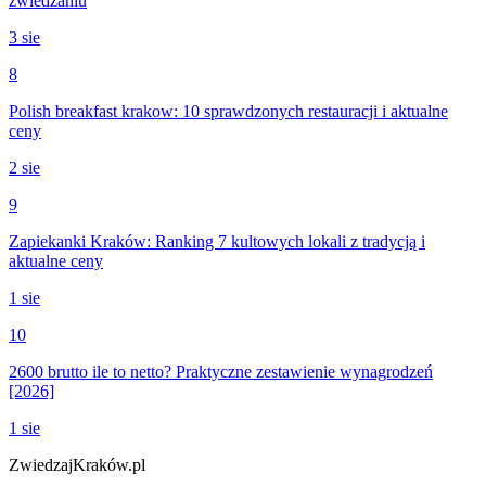
zwiedzaniu
3 sie
8
Polish breakfast krakow: 10 sprawdzonych restauracji i aktualne
ceny
2 sie
9
Zapiekanki Kraków: Ranking 7 kultowych lokali z tradycją i
aktualne ceny
1 sie
10
2600 brutto ile to netto? Praktyczne zestawienie wynagrodzeń
[2026]
1 sie
ZwiedzajKraków.pl