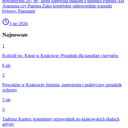
powierzchni 207 m², która zapewnia ptakom z gatunku Papuga Ara
Ararauna czy Papuga Żako kongijskie odpowiednie warunki
bytowe. Papugarn
3 sie 2026
Najnowsze
1
Kościół św. Kingi w Krakowie: Poradnik dla parafian i turystów
6 sie
2
Powodzie w Krakowie: historia, zagrożenia i praktyczny poradnik
ochrony
5 sie
3
Tadeusz Kantor: kompletny przewodnik po krakowskich śladach
artysty