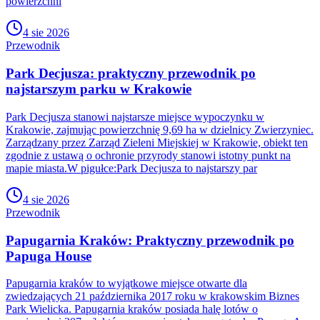
powierzchni
4 sie 2026
Przewodnik
Park Decjusza: praktyczny przewodnik po
najstarszym parku w Krakowie
Park Decjusza stanowi najstarsze miejsce wypoczynku w
Krakowie, zajmując powierzchnię 9,69 ha w dzielnicy Zwierzyniec.
Zarządzany przez Zarząd Zieleni Miejskiej w Krakowie, obiekt ten
zgodnie z ustawą o ochronie przyrody stanowi istotny punkt na
mapie miasta.W pigułce:Park Decjusza to najstarszy par
4 sie 2026
Przewodnik
Papugarnia Kraków: Praktyczny przewodnik po
Papuga House
Papugarnia kraków to wyjątkowe miejsce otwarte dla
zwiedzających 21 października 2017 roku w krakowskim Biznes
Park Wielicka. Papugarnia kraków posiada halę lotów o