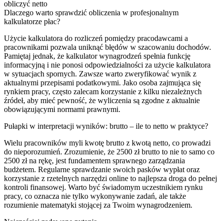
obliczyć netto
Dlaczego warto sprawdzić obliczenia w profesjonalnym
kalkulatorze płac?
Użycie kalkulatora do rozliczeń pomiędzy pracodawcami a
pracownikami pozwala uniknąć błędów w szacowaniu dochodów.
Pamiętaj jednak, że kalkulator wynagrodzeń spełnia funkcję
informacyjną i nie ponosi odpowiedzialności za użycie kalkulatora
w sytuacjach spornych. Zawsze warto zweryfikować wynik z
aktualnymi przepisami podatkowymi. Jako osoba zajmująca się
rynkiem pracy, często zalecam korzystanie z kilku niezależnych
źródeł, aby mieć pewność, że wyliczenia są zgodne z aktualnie
obowiązującymi normami prawnymi.
Pułapki w interpretacji wyników: brutto – ile to netto w praktyce?
Wielu pracowników myli kwotę brutto z kwotą netto, co prowadzi
do nieporozumień. Zrozumienie, że 2500 zł brutto to nie to samo co
2500 zł na rękę, jest fundamentem sprawnego zarządzania
budżetem. Regularne sprawdzanie swoich pasków wypłat oraz
korzystanie z rzetelnych narzędzi online to najlepsza droga do pełnej
kontroli finansowej. Warto być świadomym uczestnikiem rynku
pracy, co oznacza nie tylko wykonywanie zadań, ale także
rozumienie matematyki stojącej za Twoim wynagrodzeniem.