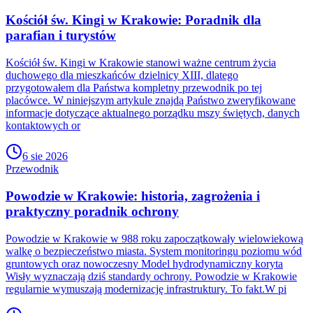
Kościół św. Kingi w Krakowie: Poradnik dla
parafian i turystów
Kościół św. Kingi w Krakowie stanowi ważne centrum życia
duchowego dla mieszkańców dzielnicy XIII, dlatego
przygotowałem dla Państwa kompletny przewodnik po tej
placówce. W niniejszym artykule znajdą Państwo zweryfikowane
informacje dotyczące aktualnego porządku mszy świętych, danych
kontaktowych or
6 sie 2026
Przewodnik
Powodzie w Krakowie: historia, zagrożenia i
praktyczny poradnik ochrony
Powodzie w Krakowie w 988 roku zapoczątkowały wielowiekową
walkę o bezpieczeństwo miasta. System monitoringu poziomu wód
gruntowych oraz nowoczesny Model hydrodynamiczny koryta
Wisły wyznaczają dziś standardy ochrony. Powodzie w Krakowie
regularnie wymuszają modernizację infrastruktury. To fakt.W pi