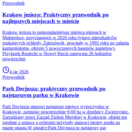
Przewodnik
Krakow jeziora: Praktyczny przewodnik po
najlepszych miejscach w mieście
Krakow jeziora to najpopularniejsze miejsca rekreacji w
Małopolsce, przyciągające w 2026 roku tysiące mieszkańców
szukających ochłody. Zakrzówek, powstały w 1992 roku po zalaniu
kamieniołomu, oferuje 5 nowoczesnych basenów kąpielowy.
Przylasek Rusiecki w Nowej Hucie zapewnia 26 hektarów
powierzchni
4 sie 2026
Przewodnik
Park Decjusza: praktyczny przewodnik po
najstarszym parku w Krakowie
Park Decjusza stanowi najstarsze miejsce wypoczynku w
Krakowie, zajmując powierzchnię 9,69 ha w dzielnicy Zwierzyniec.
Zarządzany przez Zarząd Zieleni Miejskiej w Krakowie, obiekt ten
zgodnie z ustawą o ochronie przyrody stanowi istotny punkt na
mapie miasta.W pigułce:Park Decjusza to najstarszy par