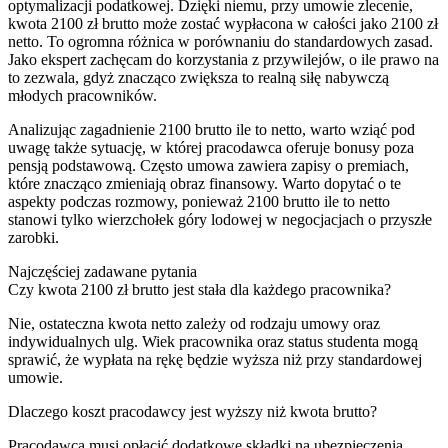
optymalizacji podatkowej. Dzięki niemu, przy umowie zlecenie,
kwota 2100 zł brutto może zostać wypłacona w całości jako 2100 zł
netto. To ogromna różnica w porównaniu do standardowych zasad.
Jako ekspert zachęcam do korzystania z przywilejów, o ile prawo na
to zezwala, gdyż znacząco zwiększa to realną siłę nabywczą
młodych pracowników.
Analizując zagadnienie 2100 brutto ile to netto, warto wziąć pod
uwagę także sytuację, w której pracodawca oferuje bonusy poza
pensją podstawową. Często umowa zawiera zapisy o premiach,
które znacząco zmieniają obraz finansowy. Warto dopytać o te
aspekty podczas rozmowy, ponieważ 2100 brutto ile to netto
stanowi tylko wierzchołek góry lodowej w negocjacjach o przyszłe
zarobki.
Najczęściej zadawane pytania
Czy kwota 2100 zł brutto jest stała dla każdego pracownika?
Nie, ostateczna kwota netto zależy od rodzaju umowy oraz
indywidualnych ulg. Wiek pracownika oraz status studenta mogą
sprawić, że wypłata na rękę będzie wyższa niż przy standardowej
umowie.
Dlaczego koszt pracodawcy jest wyższy niż kwota brutto?
Pracodawca musi opłacić dodatkowe składki na ubezpieczenia