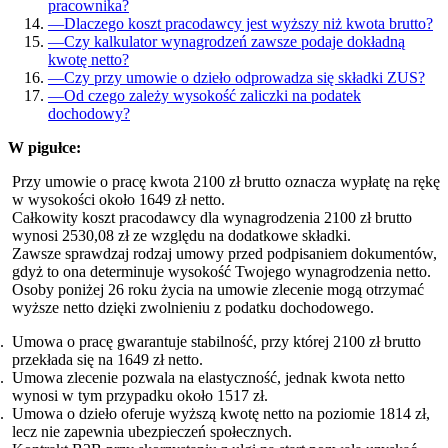
pracownika?
—
Dlaczego koszt pracodawcy jest wyższy niż kwota brutto?
—
Czy kalkulator wynagrodzeń zawsze podaje dokładną
kwotę netto?
—
Czy przy umowie o dzieło odprowadza się składki ZUS?
—
Od czego zależy wysokość zaliczki na podatek
dochodowy?
W pigułce:
Przy umowie o pracę kwota 2100 zł brutto oznacza wypłatę na rękę
w wysokości około 1649 zł netto.
Całkowity koszt pracodawcy dla wynagrodzenia 2100 zł brutto
wynosi 2530,08 zł ze względu na dodatkowe składki.
Zawsze sprawdzaj rodzaj umowy przed podpisaniem dokumentów,
gdyż to ona determinuje wysokość Twojego wynagrodzenia netto.
Osoby poniżej 26 roku życia na umowie zlecenie mogą otrzymać
wyższe netto dzięki zwolnieniu z podatku dochodowego.
Umowa o pracę gwarantuje stabilność, przy której 2100 zł brutto
przekłada się na 1649 zł netto.
Umowa zlecenie pozwala na elastyczność, jednak kwota netto
wynosi w tym przypadku około 1517 zł.
Umowa o dzieło oferuje wyższą kwotę netto na poziomie 1814 zł,
lecz nie zapewnia ubezpieczeń społecznych.