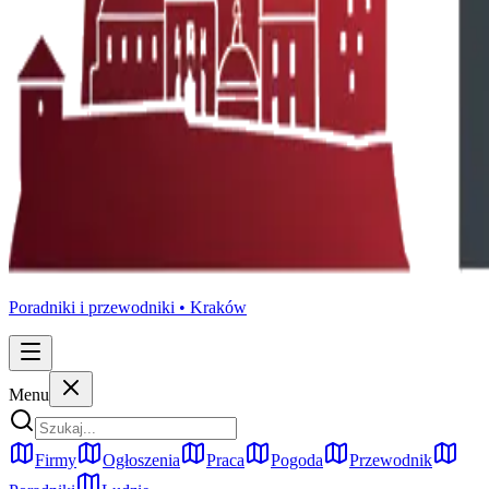
Poradniki i przewodniki •
Kraków
Menu
Firmy
Ogłoszenia
Praca
Pogoda
Przewodnik