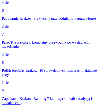
4 sie
6
Papugarnia Kraków: Praktyczny przewodnik po Papuga House
3 sie
7
Pałac Krzysztofory: kompletny przewodnik po wystawach i
zwiedzaniu
3 sie
8
Polish breakfast krakow: 10 sprawdzonych restauracji i aktualne
ceny
2 sie
9
Zapiekanki Kraków: Ranking 7 kultowych lokali z tradycją i
aktualne ceny