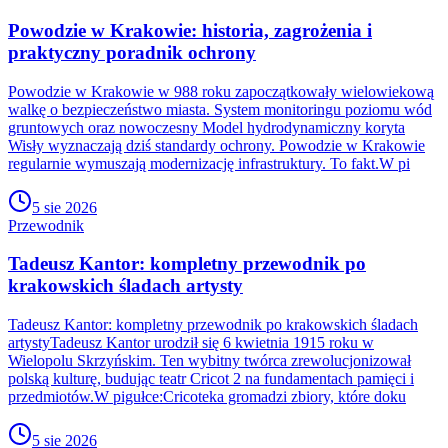
Powodzie w Krakowie: historia, zagrożenia i
praktyczny poradnik ochrony
Powodzie w Krakowie w 988 roku zapoczątkowały wielowiekową
walkę o bezpieczeństwo miasta. System monitoringu poziomu wód
gruntowych oraz nowoczesny Model hydrodynamiczny koryta
Wisły wyznaczają dziś standardy ochrony. Powodzie w Krakowie
regularnie wymuszają modernizację infrastruktury. To fakt.W pi
5 sie 2026
Przewodnik
Tadeusz Kantor: kompletny przewodnik po
krakowskich śladach artysty
Tadeusz Kantor: kompletny przewodnik po krakowskich śladach
artystyTadeusz Kantor urodził się 6 kwietnia 1915 roku w
Wielopolu Skrzyńskim. Ten wybitny twórca zrewolucjonizował
polską kulturę, budując teatr Cricot 2 na fundamentach pamięci i
przedmiotów.W pigułce:Cricoteka gromadzi zbiory, które doku
5 sie 2026