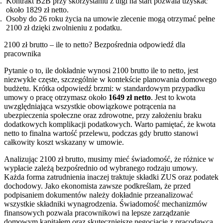
Kontrakt B2B przy skorzystaniu z ulgi na start pozwala uzyskać
około 1829 zł netto.
Osoby do 26 roku życia na umowie zlecenie mogą otrzymać pełne
2100 zł dzięki zwolnieniu z podatku.
2100 zł brutto – ile to netto? Bezpośrednia odpowiedź dla
pracownika
Pytanie o to, ile dokładnie wynosi 2100 brutto ile to netto, jest
niezwykle częste, szczególnie w kontekście planowania domowego
budżetu. Krótka odpowiedź brzmi: w standardowym przypadku
umowy o pracę otrzymasz około
1649 zł netto
. Jest to kwota
uwzględniająca wszystkie obowiązkowe potrącenia na
ubezpieczenia społeczne oraz zdrowotne, przy założeniu braku
dodatkowych komplikacji podatkowych. Warto pamiętać, że kwota
netto to finalna wartość przelewu, podczas gdy brutto stanowi
całkowity koszt wskazany w umowie.
Analizując 2100 zł brutto, musimy mieć świadomość, że różnice w
wypłacie zależą bezpośrednio od wybranego rodzaju umowy.
Każda forma zatrudnienia inaczej traktuje składki ZUS oraz podatek
dochodowy. Jako ekonomista zawsze podkreślam, że przed
podpisaniem dokumentów należy dokładnie przeanalizować
wszystkie składniki wynagrodzenia. Świadomość mechanizmów
finansowych pozwala pracownikowi na lepsze zarządzanie
domowym kapitałem oraz skuteczniejsze negocjacje z pracodawcą.