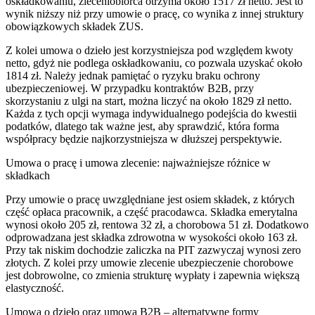
oskładkowaniu, zleceniobiorca otrzyma około 1517 zł netto. Jest to
wynik niższy niż przy umowie o pracę, co wynika z innej struktury
obowiązkowych składek ZUS.
Z kolei umowa o dzieło jest korzystniejsza pod względem kwoty
netto, gdyż nie podlega oskładkowaniu, co pozwala uzyskać około
1814 zł. Należy jednak pamiętać o ryzyku braku ochrony
ubezpieczeniowej. W przypadku kontraktów B2B, przy
skorzystaniu z ulgi na start, można liczyć na około 1829 zł netto.
Każda z tych opcji wymaga indywidualnego podejścia do kwestii
podatków, dlatego tak ważne jest, aby sprawdzić, która forma
współpracy będzie najkorzystniejsza w dłuższej perspektywie.
Umowa o pracę i umowa zlecenie: najważniejsze różnice w
składkach
Przy umowie o pracę uwzględniane jest osiem składek, z których
część opłaca pracownik, a część pracodawca. Składka emerytalna
wynosi około 205 zł, rentowa 32 zł, a chorobowa 51 zł. Dodatkowo
odprowadzana jest składka zdrowotna w wysokości około 163 zł.
Przy tak niskim dochodzie zaliczka na PIT zazwyczaj wynosi zero
złotych. Z kolei przy umowie zlecenie ubezpieczenie chorobowe
jest dobrowolne, co zmienia strukturę wypłaty i zapewnia większą
elastyczność.
Umowa o dzieło oraz umowa B2B – alternatywne formy