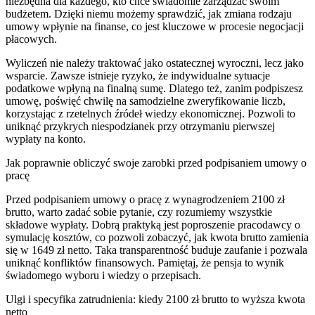
niezbędna dla każdego, kto chce świadomie zarządzać swoim
budżetem. Dzięki niemu możemy sprawdzić, jak zmiana rodzaju
umowy wpłynie na finanse, co jest kluczowe w procesie negocjacji
płacowych.
Wyliczeń nie należy traktować jako ostatecznej wyroczni, lecz jako
wsparcie. Zawsze istnieje ryzyko, że indywidualne sytuacje
podatkowe wpłyną na finalną sumę. Dlatego też, zanim podpiszesz
umowę, poświęć chwilę na samodzielne zweryfikowanie liczb,
korzystając z rzetelnych źródeł wiedzy ekonomicznej. Pozwoli to
uniknąć przykrych niespodzianek przy otrzymaniu pierwszej
wypłaty na konto.
Jak poprawnie obliczyć swoje zarobki przed podpisaniem umowy o
pracę
Przed podpisaniem umowy o pracę z wynagrodzeniem 2100 zł
brutto, warto zadać sobie pytanie, czy rozumiemy wszystkie
składowe wypłaty. Dobrą praktyką jest poproszenie pracodawcy o
symulację kosztów, co pozwoli zobaczyć, jak kwota brutto zamienia
się w 1649 zł netto. Taka transparentność buduje zaufanie i pozwala
uniknąć konfliktów finansowych. Pamiętaj, że pensja to wynik
świadomego wyboru i wiedzy o przepisach.
Ulgi i specyfika zatrudnienia: kiedy 2100 zł brutto to wyższa kwota
netto