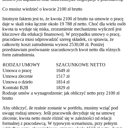
Co musisz wiedzieć o kwocie 2100 zł brutto
Istotnym faktem jest to, że kwota 2100 zł brutto na umowie o pracę
daje w skali roku łącznie około 19 788 zł netto. Choć dla wielu osób
kwota ta wydaje się niska, zrozumienie mechanizmu wyliczeń jest
kluczowe dla edukacji finansowej. W przypadku umowy o pracę,
pracodawca musi odprowadzić szereg składek, co sprawia, że
całkowity koszt zatrudnienia wynosi 2530,08 zł. Poniżej
przedstawiam porównanie szacunkowych kwot netto dla różnych
form zatrudnienia.
RODZAJ UMOWY
SZACUNKOWE NETTO
Umowa o pracę
1649 zł
Umowa zlecenie
1517 zł
Umowa o dzieło
1814 zł
Kontrakt B2B
1829 zł
Rodzaje umów a wynagrodzenie: jak obliczyć netto przy 2100 zł
brutto
Aby obliczyć, ile realnie zostanie w portfelu, musimy wziąć pod
uwagę rodzaj umowy. Jeśli pracownik decyduje się na umowę
zlecenie, kwota netto może różnić się w zależności od relacji
formalnej z pracodawcą. W typowym scenariuszu, przy pełnym