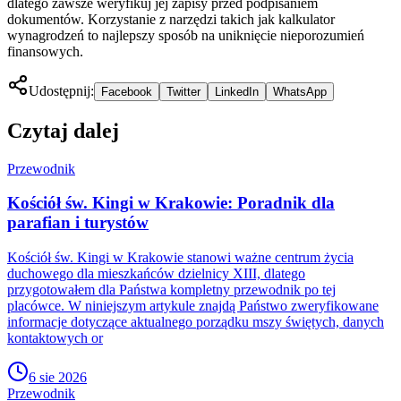
dlatego zawsze weryfikuj jej zapisy przed podpisaniem
dokumentów. Korzystanie z narzędzi takich jak kalkulator
wynagrodzeń to najlepszy sposób na uniknięcie nieporozumień
finansowych.
Udostępnij:
Facebook
Twitter
LinkedIn
WhatsApp
Czytaj dalej
Przewodnik
Kościół św. Kingi w Krakowie: Poradnik dla
parafian i turystów
Kościół św. Kingi w Krakowie stanowi ważne centrum życia
duchowego dla mieszkańców dzielnicy XIII, dlatego
przygotowałem dla Państwa kompletny przewodnik po tej
placówce. W niniejszym artykule znajdą Państwo zweryfikowane
informacje dotyczące aktualnego porządku mszy świętych, danych
kontaktowych or
6 sie 2026
Przewodnik