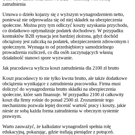
zatrudnienia
Umowa o dzieło kojarzy się z wyższym wynagrodzeniem netto,
ponieważ nie odprowadza się od niej składek na ubezpieczenia
społeczne. Można przy tym odliczyć koszty uzyskania przychodu,
co dodatkowo optymalizuje podatek dochodowy. W przypadku
kontraktów B2B sytuacja jest bardziej złożona, gdyż dochód
obciążony jest zaliczką na podatek, ubezpieczeniem zdrowotnym i
społecznym. Wymaga to od przedsiębiorcy samodzielnego
prowadzenia rozliczeń, co dla osób zaczynających własną
działalność stanowi spore wyzwanie.
Jak pracodawca wylicza koszt zatrudnienia dla 2100 zł brutto
Koszt pracodawcy to nie tylko kwota brutto, ale także dodatkowe
obciążenia wynikające z zatrudnienia pracownika. Firma musi
doliczyć do wynagrodzenia brutto składki na ubezpieczenia
społeczne, które sam finansuje. W przypadku 2100 zł całkowity
koszt dla firmy rośnie do ponad 2500 zł. Zrozumienie tego
mechanizmu pozwala lepiej docenić wartość pracy i koszty, jakie
niesie ze sobą każda forma zatrudnienia w obecnym systemie
prawnym.
Warto zauważyć, że kalkulator wynagrodzeń spełnia rolę
edukacyjną, pokazując, gdzie trafiają pieniądze z potrąceń.