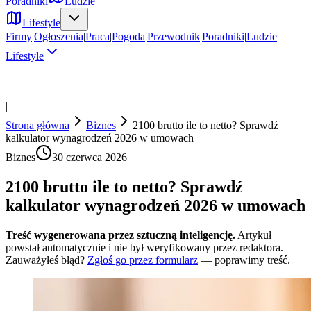
Poradniki
Ludzie
Lifestyle
Firmy
|
Ogłoszenia
|
Praca
|
Pogoda
|
Przewodnik
|
Poradniki
|
Ludzie
|
Lifestyle
|
Strona główna
Biznes
2100 brutto ile to netto? Sprawdź
kalkulator wynagrodzeń 2026 w umowach
Biznes
30 czerwca 2026
2100 brutto ile to netto? Sprawdź
kalkulator wynagrodzeń 2026 w umowach
Treść wygenerowana przez sztuczną inteligencję.
Artykuł
powstał automatycznie i nie był weryfikowany przez redaktora.
Zauważyłeś błąd?
Zgłoś go przez formularz
— poprawimy treść.