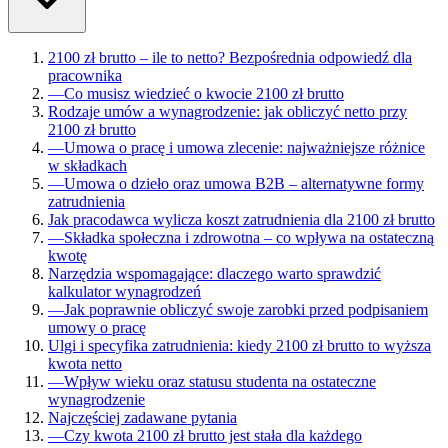
2100 zł brutto – ile to netto? Bezpośrednia odpowiedź dla
pracownika
—
Co musisz wiedzieć o kwocie 2100 zł brutto
Rodzaje umów a wynagrodzenie: jak obliczyć netto przy
2100 zł brutto
—
Umowa o pracę i umowa zlecenie: najważniejsze różnice
w składkach
—
Umowa o dzieło oraz umowa B2B – alternatywne formy
zatrudnienia
Jak pracodawca wylicza koszt zatrudnienia dla 2100 zł brutto
—
Składka społeczna i zdrowotna – co wpływa na ostateczną
kwotę
Narzędzia wspomagające: dlaczego warto sprawdzić
kalkulator wynagrodzeń
—
Jak poprawnie obliczyć swoje zarobki przed podpisaniem
umowy o pracę
Ulgi i specyfika zatrudnienia: kiedy 2100 zł brutto to wyższa
kwota netto
—
Wpływ wieku oraz statusu studenta na ostateczne
wynagrodzenie
Najczęściej zadawane pytania
—
Czy kwota 2100 zł brutto jest stała dla każdego