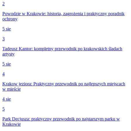
2
Powodzie w Krakowie: historia, zagrożenia i praktyczny poradnik
ochrony
5 sie
3
Tadeusz Kantor: kompletny przewodnik po krakowskich śladach
artysty
5 sie
4
Krakow jeziora: Praktyczny przewodnik po najlepszych miejscach
w mieście
4 sie
5
Park Decjusza: praktyczny przewodnik po najstarszym parku w
Krakowie