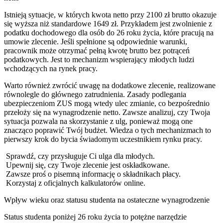
Istnieją sytuacje, w których kwota netto przy 2100 zł brutto okazuje
się wyższa niż standardowe 1649 zł. Przykładem jest zwolnienie z
podatku dochodowego dla osób do 26 roku życia, które pracują na
umowie zlecenie. Jeśli spełnione są odpowiednie warunki,
pracownik może otrzymać pełną kwotę brutto bez potrąceń
podatkowych. Jest to mechanizm wspierający młodych ludzi
wchodzących na rynek pracy.
Warto również zwrócić uwagę na dodatkowe zlecenie, realizowane
równolegle do głównego zatrudnienia. Zasady podlegania
ubezpieczeniom ZUS mogą wtedy ulec zmianie, co bezpośrednio
przełoży się na wynagrodzenie netto. Zawsze analizuj, czy Twoja
sytuacja pozwala na skorzystanie z ulg, ponieważ mogą one
znacząco poprawić Twój budżet. Wiedza o tych mechanizmach to
pierwszy krok do bycia świadomym uczestnikiem rynku pracy.
Sprawdź, czy przysługuje Ci ulga dla młodych.
Upewnij się, czy Twoje zlecenie jest oskładkowane.
Zawsze proś o pisemną informację o składnikach płacy.
Korzystaj z oficjalnych kalkulatorów online.
Wpływ wieku oraz statusu studenta na ostateczne wynagrodzenie
Status studenta poniżej 26 roku życia to potężne narzędzie