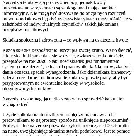
Narzędzia te ułatwiają proces orientacji, jednak kwoty
prezentowane w systemach są zaokrąglane i mają charakter
informacyjny. Nie mogą być stosowane do oficjalnych rozliczeń
prawno-podatkowych, gdyż rzeczywista sytuacja może różnić się w
zależności od indywidualnych czynników, takich jak zmiana
przepisów podatkowych.
Składka społeczna i zdrowotna – co wpływa na ostateczną kwotę
Każda składka bezpośrednio uszczupla kwotę brutto. Warto śledzić,
jak te składniki zmieniają się w czasie, zwłaszcza w kontekście
przepisów na rok
2026
. Stabilność składek jest fundamentem
systemu ubezpieczeń, jednak dla pracownika każda podwyżka tych
danin oznacza spadek wynagrodzenia. Jako dziennikarz biznesowy
zalecam regularne monitorowanie zmian w prawie pracy, aby być
przygotowanym na ewentualne korekty w wysokości
otrzymywanych środków.
Narzędzia wspomagające: dlaczego warto sprawdzić kalkulator
wynagrodzeń
Użycie kalkulatora do rozliczeń pomiędzy pracodawcami a
pracownikami to najprostszy sposób na uniknięcie nieporozumień.
Profesjonalne narzędzie pozwala szybko przeliczyć 2100 zł brutto
na netto, uwzględniając aktualne stawki podatkowe. Jest to pomoc